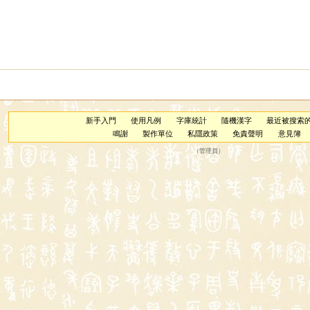
新手入門
使用凡例
字庫統計
隨機漢字
最近被搜索
鳴謝
製作單位
私隱政策
免責聲明
意見簿
（
管理員
）