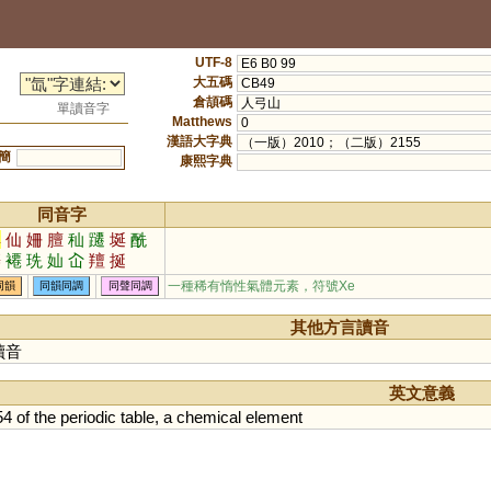
UTF-8
E6 B0 99
大五碼
CB49
倉頡碼
人弓山
單讀音字
Matthews
0
漢語大字典
（一版）2010；（二版）2155
簡
康熙字典
同音字
鮮
仙
姍
膻
秈
躚
埏
酰
僊
褼
珗
奾
屳
羶
挻
一種稀有惰性氣體元素，符號Xe
同韻
同韻同調
同聲同調
其他方言讀音
讀音
英文意義
54
of
the
periodic
table
,
a
chemical
element