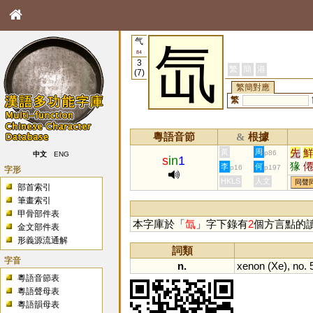
气
氙
84
3
繁
簡
港
(7)
繁簡對應
繁
粵語音節
根據
&
先
黃
周
p86
中文
ENG
s
in
1
猭
李
何
p16
p197
字形
HKLS
人文
同聲
部首索引
筆畫索引
甲骨部件表
本字庫於「
氙
」字下錄有
2
個方言點的
金文部件表
形義源流通解
詞類
字音
n.
xenon
(
Xe
),
no
.
粵語音節表
粵語聲母表
粵語韻母表