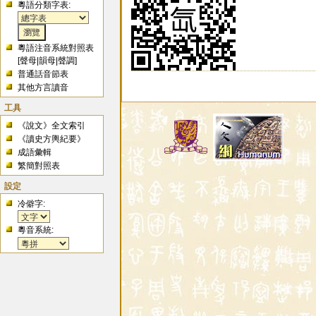
粵語分類字表:
粵語注音系統對照表
[
聲母
|
韻母
|
聲調
]
普通話音節表
其他方言讀音
工具
《說文》全文索引
《讀史方輿紀要》
成語彙輯
繁簡對照表
設定
冷僻字:
粵音系統: