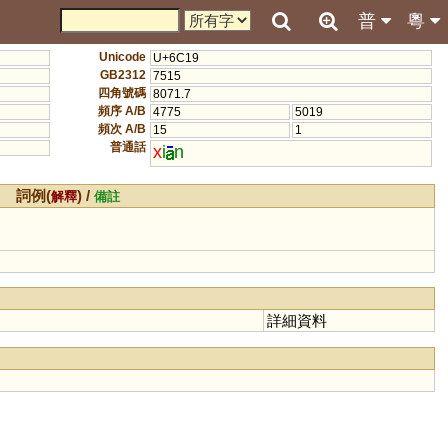
普
粵
Unicode
U+6C19
GB2312
7515
四角號碼
8071.7
頻序 A/B
4775
5019
頻次 A/B
15
1
普通話
x
i
n
詞例(
) /
解釋
備註
詳細資料