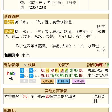
聲。《詩》曰：汽可小康。
〔許訖
切〕
(235 / 234)
形義通解
略說:
從「
水
」，「
气
」聲，表示水乾涸。
16 字
詳解:
從「
水
」，「
气
」聲，表示水乾涸。《說文》：「水涸
也。或曰：泣下。从水，气聲。《詩》曰：汽可小康。」
「
汽
」也表示水蒸氣。《集韻‧去未》：「汽，水氣也。」
76 字
相關漢字:
水
,
气
粵語音節
根據
同音字
詞例(
) /
&
解釋
備
氣
器
揭
戲
棄
乞
憩
塈
愾
汽車,汽油,汽
黃
周
p19
p87
h
ei
3
餼
甈
滊
扢
巇
黖
盵
摡
愒
水,汽缸,汽球
李
何
p39
p138
屭
熂
忥
羛
咥
呬
气
怬
齂
HKLS
人文
同聲同韻
同韻同調
同聲同調
鎎
其他方言讀音
本字庫於「
汽
」字下錄有
20
個方言點的讀音
詳細資
料
配搭點: