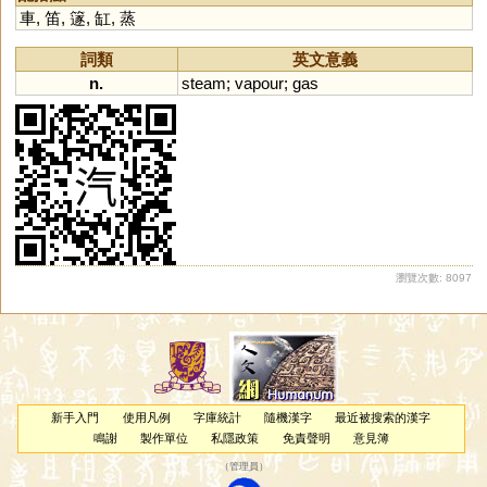
車
,
笛
,
篴
,
缸
,
蒸
詞類
英文意義
n.
steam
;
vapour
;
gas
瀏覽次數: 8097
新手入門
使用凡例
字庫統計
隨機漢字
最近被搜索的漢字
鳴謝
製作單位
私隱政策
免責聲明
意見簿
（
管理員
）