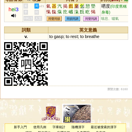
氣
器
汽
揭
戲
棄
乞
憩
塈
呬度
黃
周
(印度舊稱，
p21
h
ei
3
愾
餼
熂
扢
巇
滊
黖
盵
愒
身毒)
李
何
屭
摡
甈
羛
咥
气
忥
怬
齂
HKLS
人文
喘息、噓氣
同聲同韻
同韻同調
同聲同調
鎎
詞類
英文意義
v.
to
gasp
;
to
rest
;
to
breathe
瀏覽次數: 6160
新手入門
使用凡例
字庫統計
隨機漢字
最近被搜索的漢字