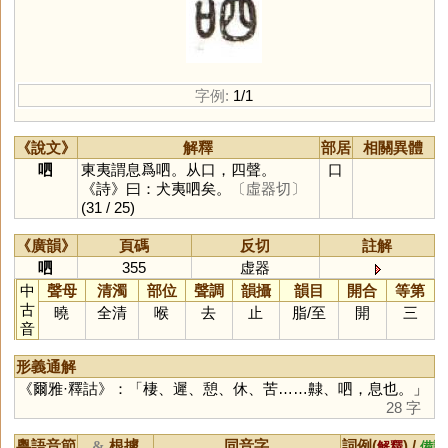
字例:
1/1
《說文》
解釋
部居
相關異體
呬
東夷謂息爲呬。从口，四聲。
口
《詩》曰：犬夷呬矣。
〔虛器切〕
(31 / 25)
《廣韻》
頁碼
反切
註解
呬
355
虚器
中
聲母
清濁
部位
聲調
韻攝
韻目
開合
等第
古
曉
全清
喉
去
止
脂
/
至
開
三
音
形義通解
《爾雅·釋詁》：「棲、遲、憩、休、苦……齂、呬，息也。」
28 字
粵語音節
根據
同音字
詞例(
) /
&
解釋
備註