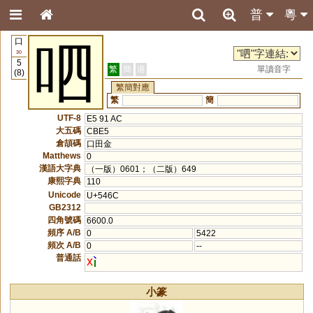
普
粵
口
呬
30
5
繁
簡
港
單讀音字
(8)
繁簡對應
繁
簡
UTF-8
E5 91 AC
大五碼
CBE5
倉頡碼
口田金
Matthews
0
漢語大字典
（一版）0601；（二版）649
康熙字典
110
Unicode
U+546C
GB2312
四角號碼
6600.0
頻序 A/B
0
5422
頻次 A/B
0
--
普通話
x
小篆