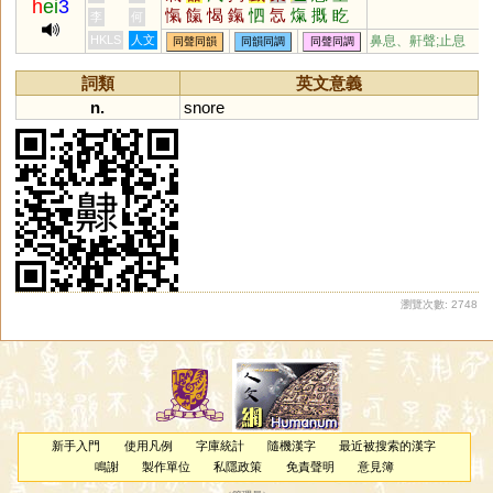
h
ei
3
愾
餼
愒
鎎
怬
忥
熂
摡
盵
李
何
黖
滊
扢
巇
屭
甈
羛
咥
呬
HKLS
人文
鼻息、鼾聲;止息
同聲同韻
同韻同調
同聲同調
气
詞類
英文意義
n.
snore
瀏覽次數: 2748
新手入門
使用凡例
字庫統計
隨機漢字
最近被搜索的漢字
鳴謝
製作單位
私隱政策
免責聲明
意見簿