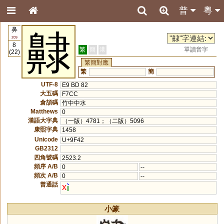
普
粵
鼻
齂
209
8
繁
簡
港
單讀音字
(22)
繁簡對應
繁
簡
UTF-8
E9 BD 82
大五碼
F7CC
倉頡碼
竹中中水
Matthews
0
漢語大字典
（一版）4781；（二版）5096
康熙字典
1458
Unicode
U+9F42
GB2312
四角號碼
2523.2
頻序 A/B
0
--
頻次 A/B
0
--
普通話
x
小篆