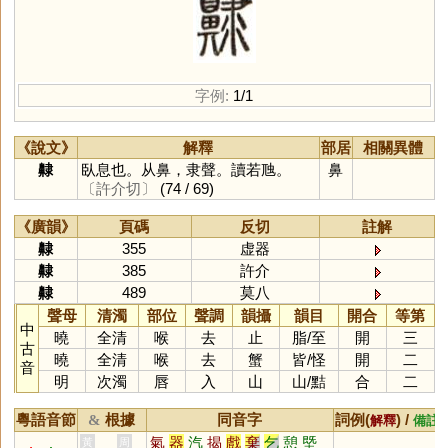
字例:
1/1
《說文》
解釋
部居
相關異體
齂
臥息也。从鼻，隶聲。讀若虺。
鼻
〔許介切〕
(74 / 69)
《廣韻》
頁碼
反切
註解
齂
355
虚器
齂
385
許介
齂
489
莫八
聲母
清濁
部位
聲調
韻攝
韻目
開合
等第
中
曉
全清
喉
去
止
脂
/
至
開
三
古
曉
全清
喉
去
蟹
皆
/
怪
開
二
音
明
次濁
唇
入
山
山
/
黠
合
二
粵語音節
根據
同音字
詞例(
) /
&
解釋
備註
氣
器
汽
揭
戲
棄
乞
憩
塈
黃
周