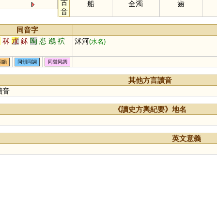
古
船
全濁
齒
音
同音字
述
秫
朮
鉥
咰
怷
鶐
袕
沭河
(水名)
同韻
同韻同調
同聲同調
其他方言讀音
讀音
《讀史方輿紀要》地名
英文意義