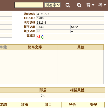
普
粵
Unicode
U+6CAD
GB2312
6780
四角號碼
3313.4
頻序 A/B
3743
5422
頻次 A/B
48
--
普通話
sh
件樹)
簡帛文字
其他
部居
相關異體
水
聲調
韻攝
韻目
開合
等第