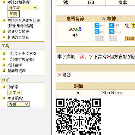
沭
473
食聿
粵語分類字表:
粵語音節
根據
&
粵語注音系統對照表
術
黃
周
[
聲母
|
韻母
|
聲調
]
p44
p87
s
eot
6
普通話音節表
李
何
p90
p321
其他方言讀音
HKLS
人文
同聲
工具
《說文》全文索引
本字庫於「
沭
」字下錄有
3
個方言點的
《讀史方輿紀要》
成語彙輯
繁簡對照表
沭
陽縣
設定
詞類
冷僻字:
n.
Shu
River
粵音系統: