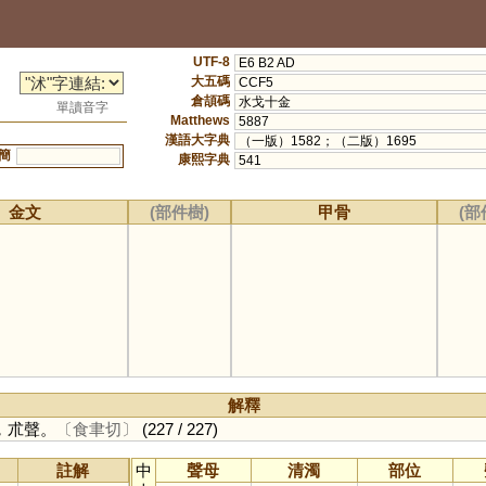
UTF-8
E6 B2 AD
大五碼
CCF5
倉頡碼
水戈十金
單讀音字
Matthews
5887
漢語大字典
（一版）1582；（二版）1695
簡
康熙字典
541
金文
(部件樹)
甲骨
(部
解釋
，朮聲。
〔食聿切〕
(227 / 227)
註解
中
聲母
清濁
部位