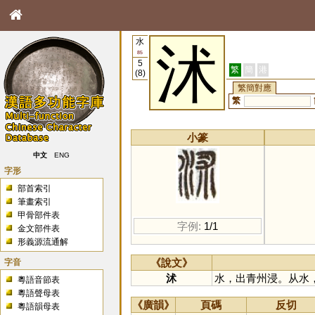
水
沭
85
5
繁
簡
港
(8)
繁簡對應
繁
小篆
中文
ENG
字形
部首索引
筆畫索引
甲骨部件表
字例:
1/1
金文部件表
形義源流通解
字音
《說文》
沭
水，出青州浸。从水
粵語音節表
粵語聲母表
《廣韻》
頁碼
反切
粵語韻母表