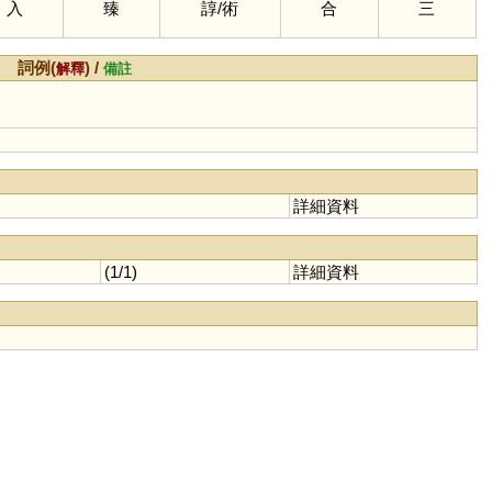
入
臻
諄
/
術
合
三
詞例(
) /
解釋
備註
詳細資料
(1/1)
詳細資料