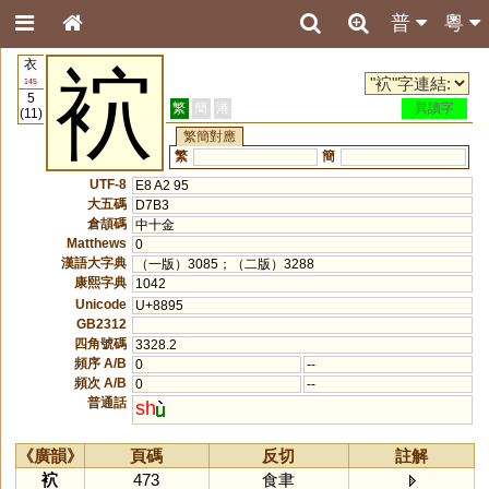
普
粵
衣
袕
145
5
繁
簡
港
異讀字
(11)
繁簡對應
繁
簡
UTF-8
E8 A2 95
大五碼
D7B3
倉頡碼
中十金
Matthews
0
漢語大字典
（一版）3085；（二版）3288
康熙字典
1042
Unicode
U+8895
GB2312
四角號碼
3328.2
頻序 A/B
0
--
頻次 A/B
0
--
普通話
sh
《廣韻》
頁碼
反切
註解
袕
473
食聿