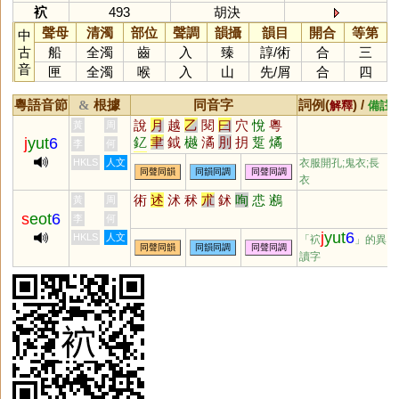
袕
493
胡決
聲母
清濁
部位
聲調
韻攝
韻目
開合
等第
中
古
船
全濁
齒
入
臻
諄
/
術
合
三
音
匣
全濁
喉
入
山
先
/
屑
合
四
粵語音節
根據
同音字
詞例(
) /
&
解釋
備註
說
月
越
乙
閱
曰
穴
悅
粵
黃
周
j
yut
6
釔
聿
鉞
樾
潏
刖
抈
踅
燏
李
何
遹
噦
爇
矞
玥
鷸
乚
狘
鴥
HKLS
人文
衣服開孔;鬼衣;長
同聲同韻
同韻同調
同聲同調
驈
鳦
泧
瞲
戉
軏
泬
仴
僪
衣
欥
芛
蚎
術
述
沭
秫
朮
鉥
咰
怷
鶐
黃
周
s
eot
6
李
何
j
yut
6
HKLS
人文
「袕
」的異
同聲同韻
同韻同調
同聲同調
讀字