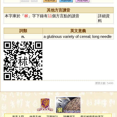
同聲同韻
同韻同調
同聲同調
其他方言讀音
本字庫於「
秫
」字下錄有
11
個方言點的讀音
詳細資
料
詞類
英文意義
n.
a
glutinous
variety
of
cereal
;
long
needle
瀏覽次數: 5490
新手入門
使用凡例
字庫統計
隨機漢字
最近被搜索的漢字