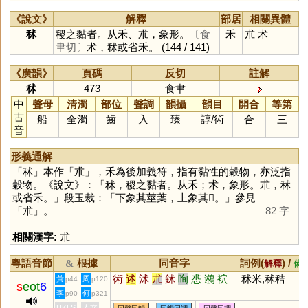
《說文》
解釋
部居
相關異體
秫
稷之黏者。从禾、朮，象形。
〔食
禾
朮
术
聿切〕
术，秫或省禾。
(144 / 141)
《廣韻》
頁碼
反切
註解
秫
473
食聿
中
聲母
清濁
部位
聲調
韻攝
韻目
開合
等第
古
船
全濁
齒
入
臻
諄
/
術
合
三
音
形義通解
「
秫
」本作「
朮
」，禾為後加義符，指有黏性的穀物，亦泛指
穀物。《說文》：「秫，稷之黏者。从禾；术，象形。朮，秫
或省禾。」段玉裁：「下象其莖葉，上象其𥝩。」參見
「
朮
」。
82 字
相關漢字:
朮
粵語音節
根據
同音字
詞例(
) /
&
解釋
備
術
述
沭
朮
鉥
咰
怷
鶐
袕
秫米,秫秸
黃
周
p44
p120
s
eot
6
李
何
p90
p321
HKLS
人文