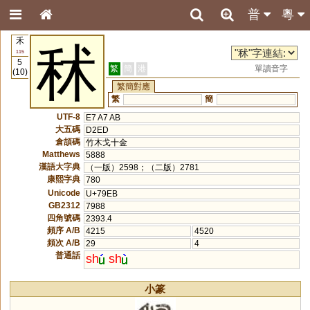
普
粵
禾
秫
115
5
繁
簡
港
單讀音字
(10)
繁簡對應
繁
簡
UTF-8
E7 A7 AB
大五碼
D2ED
倉頡碼
竹木戈十金
Matthews
5888
漢語大字典
（一版）2598；（二版）2781
康熙字典
780
Unicode
U+79EB
GB2312
7988
四角號碼
2393.4
頻序 A/B
4215
4520
頻次 A/B
29
4
普通話
sh
sh
小篆