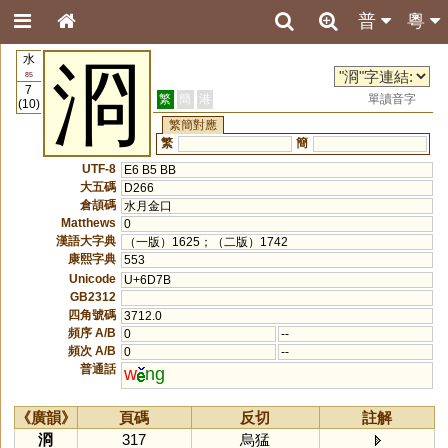
普
粵
水
浻
85
7
繁
簡
港
單讀音字
(10)
繁簡對應
繁
簡
UTF-8
E6 B5 BB
大五碼
D266
倉頡碼
水月金口
Matthews
0
漢語大字典
（一版）1625；（二版）1742
康熙字典
553
Unicode
U+6D7B
GB2312
四角號碼
3712.0
頻序 A/B
0
--
頻次 A/B
0
--
普通話
w
ng
《廣韻》
頁碼
反切
註解
浻
317
烏猛