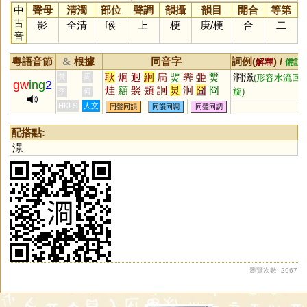
中
聲母
清濁
部位
聲調
韻攝
韻目
開合
等第
古
影
全清
喉
上
梗
庚
/
梗
合
二
音
粵語音節
根據
同音字
詞例(
) /
&
解釋
備註
耿
炯
迥
絅
扃
煚
臩
臦
燛
浻澋
黃
周
(形容水流回
gw
ing
2
烓
顈
褧
熲
詗
炅
泂
囧
冏
旋)
李
何
HKLS
人文
同聲同韻
同韻同調
同聲同調
配搭點:
澋
瀏覽次數: 2967