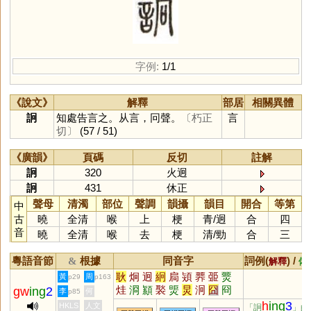
字例:
1/1
《說文》
解釋
部居
相關異體
詗
知處告言之。从言，冋聲。
〔朽正
言
切〕
(57 / 51)
《廣韻》
頁碼
反切
註解
詗
320
火迥
詗
431
休正
聲母
清濁
部位
聲調
韻攝
韻目
開合
等第
中
古
曉
全清
喉
上
梗
青
/
迥
合
四
音
曉
全清
喉
去
梗
清
/
勁
合
三
粵語音節
根據
同音字
詞例(
) /
&
解釋
備
耿
炯
迥
絅
扃
熲
臩
臦
燛
黃
周
p29
p163
烓
浻
顈
褧
煚
炅
泂
囧
冏
gw
ing
2
李
何
p85
h
ing
3
HKLS
人文
「詗
」的