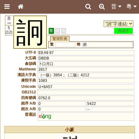
普
粵
言
詗
149
5
繁
簡
港
異讀字
(12)
繁簡對應
繁
簡
诇
UTF-8
E8 A9 97
大五碼
DBDB
倉頡碼
卜口月口
Matthews
2817
漢語大字典
（一版）3954；（二版）4212
康熙字典
1083
Unicode
U+8A57
GB2312
四角號碼
0762.0
頻序 A/B
0
5422
頻次 A/B
0
--
普通話
x
i
ng
小篆