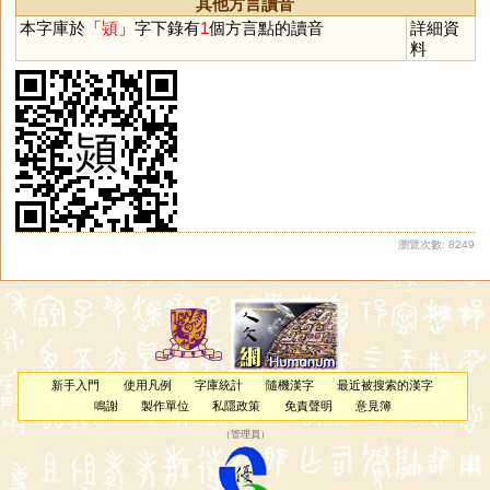
其他方言讀音
本字庫於「
熲
」字下錄有
1
個方言點的讀音
詳細資
料
瀏覽次數: 8249
新手入門
使用凡例
字庫統計
隨機漢字
最近被搜索的漢字
鳴謝
製作單位
私隱政策
免責聲明
意見簿
（
管理員
）