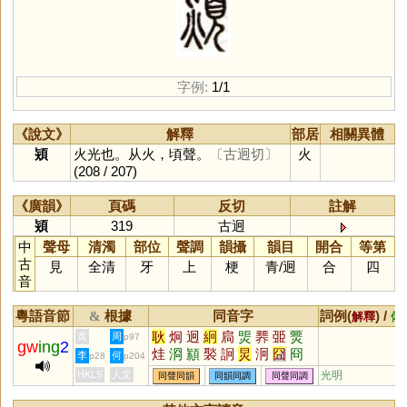
字例:
1/1
《說文》
解釋
部居
相關異體
熲
火光也。从火，頃聲。
〔古迥切〕
火
(208 / 207)
《廣韻》
頁碼
反切
註解
熲
319
古迥
中
聲母
清濁
部位
聲調
韻攝
韻目
開合
等第
古
見
全清
牙
上
梗
青
/
迥
合
四
音
粵語音節
根據
同音字
詞例(
) /
&
解釋
備
耿
炯
迥
絅
扃
煚
臩
臦
燛
黃
周
p97
gw
ing
2
烓
浻
顈
褧
詗
炅
泂
囧
冏
李
何
p28
p204
HKLS
人文
光明
同聲同韻
同韻同調
同聲同調