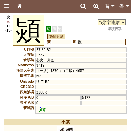
普
粵
火
熲
86
11
繁
簡
港
單讀音字
(15)
繁簡對應
繁
簡
颎
UTF-8
E7 86 B2
大五碼
E662
倉頡碼
心火一月金
Matthews
3719
漢語大字典
（一版）4370；（二版）4657
康熙字典
609
Unicode
U+71B2
GB2312
四角號碼
2188.6
頻序 A/B
0
5422
頻次 A/B
0
--
普通話
j
i
ng
小篆