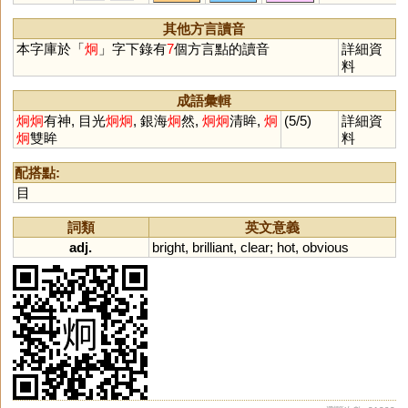
其他方言讀音
本字庫於「
炯
」字下錄有
7
個方言點的讀音
詳細資
料
成語彙輯
炯
炯
有神, 目光
炯
炯
, 銀海
炯
然,
炯
炯
清眸,
炯
(5/5)
詳細資
炯
雙眸
料
配搭點:
目
詞類
英文意義
adj.
bright
,
brilliant
,
clear
;
hot
,
obvious