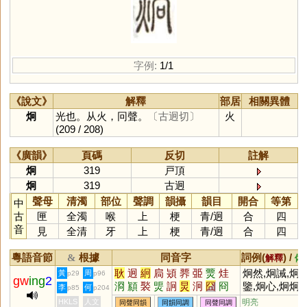
字例:
1/1
《說文》
解釋
部居
相關異體
炯
光也。从火，冋聲。
〔古迥切〕
火
(209 / 208)
《廣韻》
頁碼
反切
註解
炯
319
戸頂
炯
319
古迥
聲母
清濁
部位
聲調
韻攝
韻目
開合
等第
中
古
匣
全濁
喉
上
梗
青
/
迥
合
四
音
見
全清
牙
上
梗
青
/
迥
合
四
粵語音節
根據
同音字
詞例(
) /
&
解釋
備
耿
迥
絅
扃
熲
臩
臦
燛
烓
炯然,炯誡,炯
黃
周
p29
p96
gw
ing
2
浻
顈
褧
煚
詗
炅
泂
囧
冏
鑒,炯心,炯炯
李
何
p85
p204
神
HKLS
人文
明亮
同聲同韻
同韻同調
同聲同調