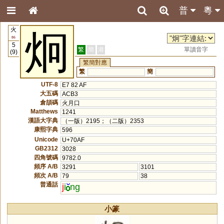
普
粵
火
炯
86
5
繁
簡
港
單讀音字
(9)
繁簡對應
繁
簡
UTF-8
E7 82 AF
大五碼
ACB3
倉頡碼
火月口
Matthews
1241
漢語大字典
（一版）2195；（二版）2353
康熙字典
596
Unicode
U+70AF
GB2312
3028
四角號碼
9782.0
頻序 A/B
3291
3101
頻次 A/B
79
38
普通話
j
i
ng
小篆