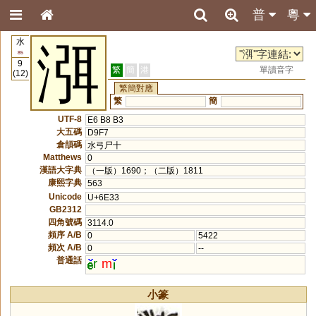
普
粵
水
渳
85
9
繁
簡
港
單讀音字
(12)
繁簡對應
繁
簡
UTF-8
E6 B8 B3
大五碼
D9F7
倉頡碼
水弓尸十
Matthews
0
漢語大字典
（一版）1690；（二版）1811
康熙字典
563
Unicode
U+6E33
GB2312
四角號碼
3114.0
頻序 A/B
0
5422
頻次 A/B
0
--
普通話
r
m
小篆