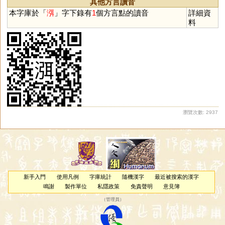
其他方言讀音
本字庫於「
渳
」字下錄有
1
個方言點的讀音
詳細資
料
瀏覽次數: 2937
新手入門
使用凡例
字庫統計
隨機漢字
最近被搜索的漢字
鳴謝
製作單位
私隱政策
免責聲明
意見簿
（
管理員
）