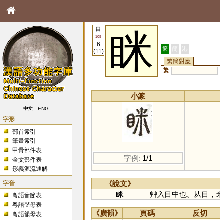
目
眯
109
6
繁
簡
港
(11)
繁簡對應
繁
小篆
中文
ENG
字形
部首索引
筆畫索引
甲骨部件表
字例:
1/1
金文部件表
形義源流通解
字音
《說文》
眯
艸入目中也。从目，
粵語音節表
粵語聲母表
《廣韻》
頁碼
反切
粵語韻母表