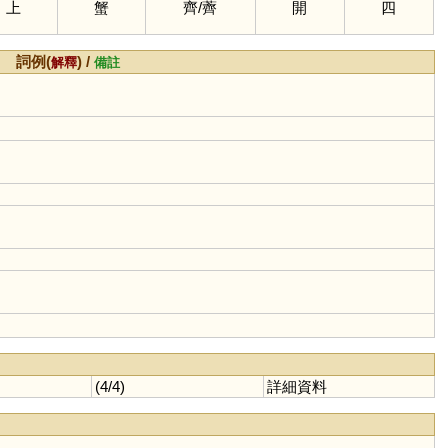
上
蟹
齊
/
薺
開
四
詞例(
) /
解釋
備註
(4/4)
詳細資料