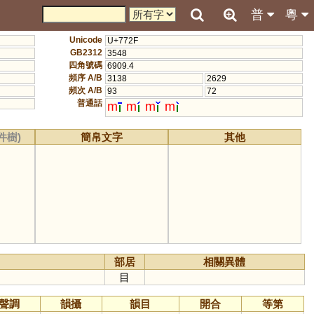
普
粵
Unicode
U+772F
GB2312
3548
四角號碼
6909.4
頻序 A/B
3138
2629
頻次 A/B
93
72
普通話
m
m
m
m
件樹)
簡帛文字
其他
部居
相關異體
目
聲調
韻攝
韻目
開合
等第