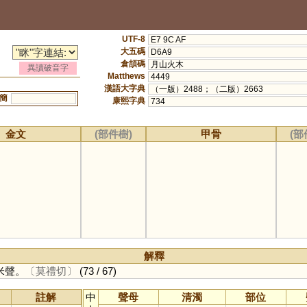
UTF-8
E7 9C AF
大五碼
D6A9
倉頡碼
月山火木
異讀破音字
Matthews
4449
漢語大字典
（一版）2488；（二版）2663
簡
康熙字典
734
金文
(部件樹)
甲骨
(部
解釋
米聲。
〔莫禮切〕
(73 / 67)
註解
中
聲母
清濁
部位