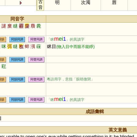
古
明
次濁
唇
音
同音字
醚
謎
糜
瞇
霾
麋
麛
麊
m
ei
1
「眯
」的異讀字
同韻
同韻同調
同聲同調
辟
咪
弭
瞇
敉
蛘
渳
蔝
眯目
(物入目中而眼不能睜)
銤
同韻
同韻同調
同聲同調
瞇
屘
粵語用字，意指「眼睛微閉」
同韻
同韻同調
同聲同調
m
ei
1
「眯
」的異讀字
同韻
同韻同調
同聲同調
成語彙輯
目
英文意義
ap
;
unable
to
open
one
'
s
eye
while
getting
something
in
it
;
be
blinded