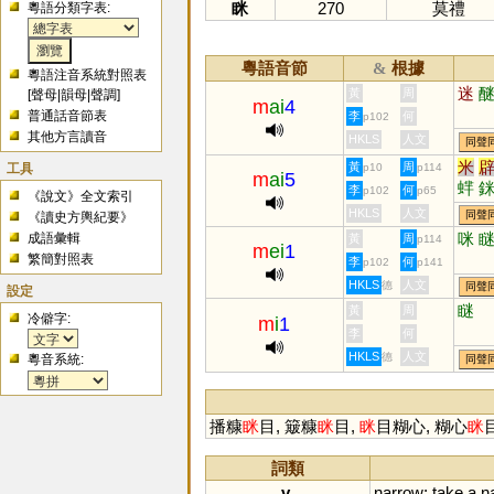
眯
270
莫禮
粵語分類字表:
粵語音節
根據
&
粵語注音系統對照表
迷
黃
周
[
聲母
|
韻母
|
聲調
]
m
ai
4
普通話音節表
李
何
p102
其他方言讀音
HKLS
人文
同聲
米
工具
黃
周
p10
p114
m
ai
5
蝆
李
何
p102
p65
《說文》全文索引
HKLS
人文
同聲
《讀史方輿紀要》
咪
成語彙輯
黃
周
p114
m
ei
1
繁簡對照表
李
何
p102
p141
HKLS
人文
德
同聲
設定
瞇
黃
周
冷僻字:
m
i
1
李
何
HKLS
人文
德
粵音系統:
同聲
播糠
眯
目, 簸糠
眯
目,
眯
目糊心, 糊心
眯
詞類
v.
narrow
;
take
a
n