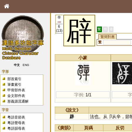
辛
辟
160
6
繁
簡
港
(13)
繁簡對應
繁
小篆
中文
ENG
字形
部首索引
筆畫索引
甲骨部件表
字例:
1/1
字
金文部件表
形義源流通解
字音
《說文》
辟
法也。从卩从辛，節
粵語音節表
粵語聲母表
《廣韻》
頁碼
反切
粵語韻母表