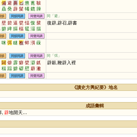
被
備
避
鼻
匕
憊
蓖
鞁
糒
贔
奰
薜
髲
犕
鎞
簰
骳
箄
同「
避
」
同韻
同韻同調
同聲同調
迫
壁
碧
逼
甓
愊
愎
襞
復辟,辟召,辟書
鶝
擗
綼
腷
楅
鼊
湢
揊
繴
偪
躄
踾
璧
稫
同韻
同韻同調
同聲同調
眯
咪
弭
瞇
敉
蛘
渳
蔝
銤
同「
弭
」
同韻
同韻同調
同聲同調
劈
闢
僻
霹
癖
甓
澼
釽
辟穀,鞭辟入裡
銢
稫
踾
擗
礔
憵
廦
潎
同韻
同韻同調
同聲同調
《讀史方輿紀要》地名
成語彙輯
侈,
辟
地開天…