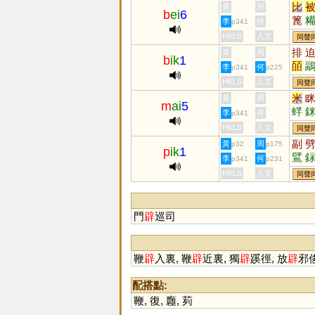
比
黃
周
b
ei
6
篦
李
何
p341
襣
HKLS
人文
同聲
排
黃
周
b
ik
1
皕
李
何
p341
p225
廦
HKLS
人文
同聲
米
黃
周
m
ai
5
蝆
李
何
p341
HKLS
人文
同聲
副
黃
周
p32
p175
p
ik
1
鷿
李
何
p341
p231
HKLS
人文
同聲
門
辟
巡司
鞭
辟
入裏, 鞭
辟
近裏, 獨
辟
蹊徑, 放
辟
邪
配搭點:
鞭
,
復
,
廱
,
茢