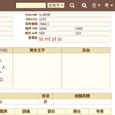
普
粵
Unicode
U+8F9F
GB2312
1757
四角號碼
7064.1
頻序 A/B
1809
2305
頻次 A/B
550
113
普通話
b
m
p
p
件樹)
簡帛文字
其他
卩
人
䇂
口
部居
相關異體
5)
辟
聲調
韻攝
韻目
開合
等第