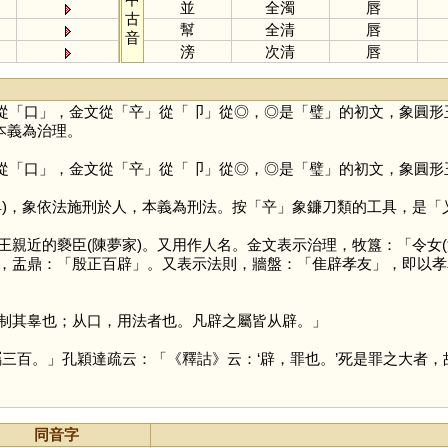
並
全濁
唇
古
幫
全清
唇
音
滂
次清
唇
從「
口
」，金文從「
䇂
」從「
卩
」從◎，◎是「
璧
」的初文，象圓形
本義為治理。
從「
口
」，金文從「
䇂
」從「
卩
」從◎，◎是「
璧
」的初文，象圓形
具)，象依法施刑於人，本義為刑法。按「
䇂
」象鐮刀類的工具，是「
近的褻臣(陳夢家)。又用作人名。金文表示治理，牧簋：「令女(
，盂鼎：「殷正百辟」。又表示法則，牆盤：「隹辟孝友」，即以孝
其辠也；从口，用法者也。凡辟之屬皆从辟。」
百。」孔穎達疏云：「《釋詁》云：‘辟，罪也。’死是罪之大者，
同音字