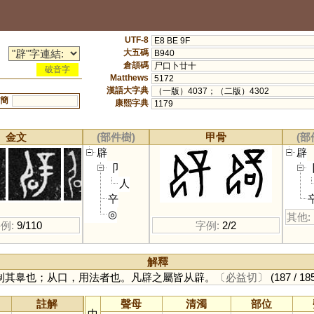
UTF-8
E8 BE 9F
大五碼
B940
倉頡碼
尸口卜廿十
破音字
Matthews
5172
漢語大字典
（一版）4037；（二版）4302
簡
康熙字典
1179
金文
(部件樹)
甲骨
(部
辟
辟
卩
人
䇂
◎
其他:
例:
9/110
字例:
2/2
解釋
制其辠也；从口，用法者也。凡辟之屬皆从辟。
〔必益切〕
(187 / 18
註解
聲母
清濁
部位
中