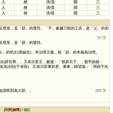
入
梗
清
/
昔
開
三
入
梗
清
/
昔
開
三
入
梗
清
/
昔
開
三
玉璧形，是「
辟
」的聲符。「
䇂
」象鐮刀類的工具，是「
乂
」的初
97 字
玉璧形，是「
辟
」的聲符。
乂
」的初文(裘錫圭)，有治理之義，疑「
辟
」的本義為治理。
汝)辟百寮」。又表示君主，獻簋：「朕辟天子」，虢弔旅鐘：
友為法則(于省吾)。又表示臣事於君、事奉，師望鼎：「用辟于先
故謂死刑為大辟。」
393 字
詞例(
) /
解釋
備註