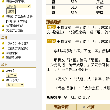
辟
519
房益
粵語分類字表:
辟
519
必益
辟
519
芳辟
粵語注音系統對照表
[
聲母
|
韻母
|
聲調
]
形義通解
普通話音節表
略說:
甲骨文從「
䇂
」從「
卩
」，或加
其他方言讀音
文(裘錫圭)，有治理之義，疑「
辟
」的
工具
詳解:
甲骨文從「
䇂
」從「
卩
」，或加
《說文》全文索引
《讀史方輿紀要》
季旭昇認為「
辟
」字從「
辛
」(刑
成語彙輯
繁簡對照表
甲骨文「辟臣」讀為「嬖臣」，指王親
「秉元明德，御于厥辟。」又表示官長
設定
王」，即臣事先王(楊樹達)。
冷僻字:
《說文》：「法也。从卩从辛，節制
粵音系統:
《尚書·吕刑》：「大辟之罰，其屬三
相關漢字:
䇂
,
卩
,
口
,
璧
,
乂
,
辛
粵語音節
根據
&