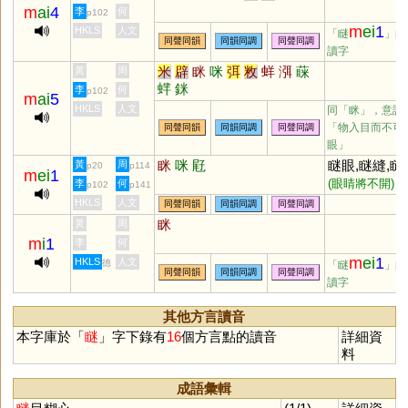
m
ai
4
李
何
p102
m
ei
1
HKLS
人文
「瞇
」的
同聲同韻
同韻同調
同聲同調
讀字
米
辟
眯
咪
弭
敉
蛘
渳
蔝
黃
周
蝆
銤
李
何
p102
m
ai
5
HKLS
人文
同「
眯
」，意謂
「物入目而不可
同聲同韻
同韻同調
同聲同調
眼」
眯
咪
屘
瞇眼,瞇縫,瞇
黃
周
p20
p114
m
ei
1
(眼睛將不開)
李
何
p102
p141
HKLS
人文
同聲同韻
同韻同調
同聲同調
眯
黃
周
m
i
1
李
何
m
ei
1
HKLS
人文
德
「瞇
」的
同聲同韻
同韻同調
同聲同調
讀字
其他方言讀音
本字庫於「
瞇
」字下錄有
16
個方言點的讀音
詳細資
料
成語彙輯