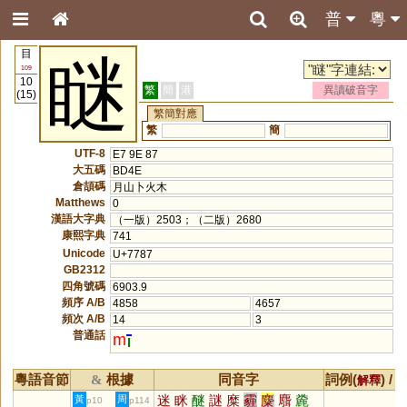
普
粵
目
瞇
109
10
繁
簡
港
異讀破音字
(15)
繁簡對應
繁
簡
UTF-8
E7 9E 87
大五碼
BD4E
倉頡碼
月山卜火木
Matthews
0
漢語大字典
（一版）2503；（二版）2680
康熙字典
741
Unicode
U+7787
GB2312
四角號碼
6903.9
頻序 A/B
4858
4657
頻次 A/B
14
3
普通話
m
粵語音節
根據
同音字
詞例(
) /
&
解釋
迷
眯
醚
謎
糜
霾
麋
麛
麊
黃
周
p10
p114