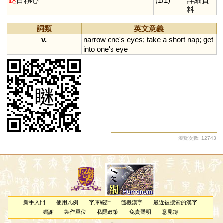
瞇
目糊心
(1/1)
詳細資
料
詞類
英文意義
v.
narrow
one
'
s
eyes
;
take
a
short
nap
;
get
into
one
'
s
eye
瀏覽次數: 12743
新手入門
使用凡例
字庫統計
隨機漢字
最近被搜索的漢字
鳴謝
製作單位
私隱政策
免責聲明
意見簿