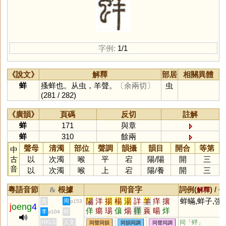
字例:
1/1
《說文》
解釋
部居
相關異體
蛘
搔蛘也。从虫，羊聲。
〔余兩切〕
虫
(281 / 282)
《廣韻》
頁碼
反切
註解
蛘
171
與章
蛘
310
餘兩
聲母
清濁
部位
聲調
韻攝
韻目
開合
等第
中
古
以
次濁
喉
平
宕
陽
/
陽
開
三
音
以
次濁
喉
上
宕
陽
/
養
開
三
粵語音節
根據
同音字
詞例(
) /
&
解釋
備
陽
洋
揚
楊
湯
詳
羊
痒
攘
蛘蟎,蛘子,強
黃
周
p153
j
oeng
4
佯
瘍
瑒
儴
煬
徉
蘘
暘
烊
李
何
p104
颺
垟
瀼
穰
禳
昜
蝆
眻
獽
HKLS
人文
同「
蝆
」
同聲同韻
同韻同調
同聲同調