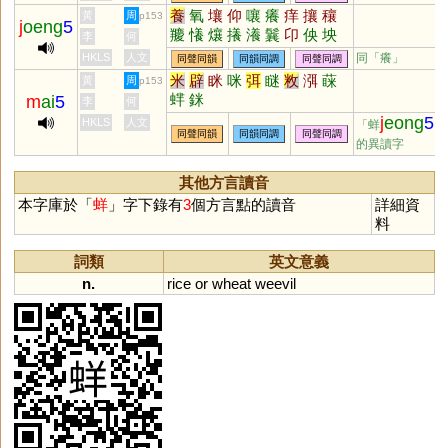
珜
崵
鐊
鸉
勷
禓
鍚
養
氧
壤
仰
嚷
癢
痒
攘
穰
黃
周
p153
j
oeng
5
羻
懩
爙
攁
瀁
鬤
卬
佒
坱
李
何
HKLS
人文
同「
癢
」
同聲同韻
同韻同調
同聲同調
米
辟
眯
咪
弭
瞇
敉
渳
蔝
黃
周
p153
蝆
銤
m
ai
5
李
何
j
eong
5
HKLS
人文
「蛘
」
同聲同韻
同韻同調
同聲同調
的異讀字
其他方言讀音
本字庫於「
蛘
」字下錄有
3
個方言點的讀音
詳細資
料
詞類
英文意義
n.
rice
or
wheat
weevil