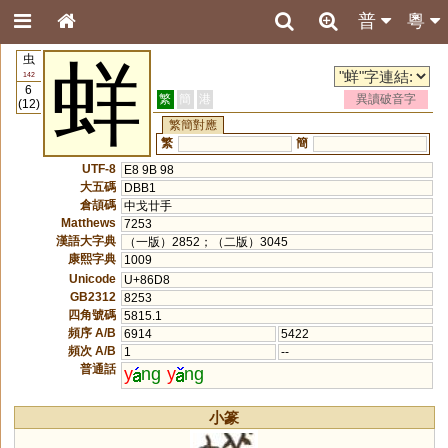
普
粵
虫
蛘
142
6
繁
簡
港
異讀破音字
(12)
繁簡對應
繁
簡
UTF-8
E8 9B 98
大五碼
DBB1
倉頡碼
中戈廿手
Matthews
7253
漢語大字典
（一版）2852；（二版）3045
康熙字典
1009
Unicode
U+86D8
GB2312
8253
四角號碼
5815.1
頻序 A/B
6914
5422
頻次 A/B
1
--
普通話
y
ng
y
ng
小篆