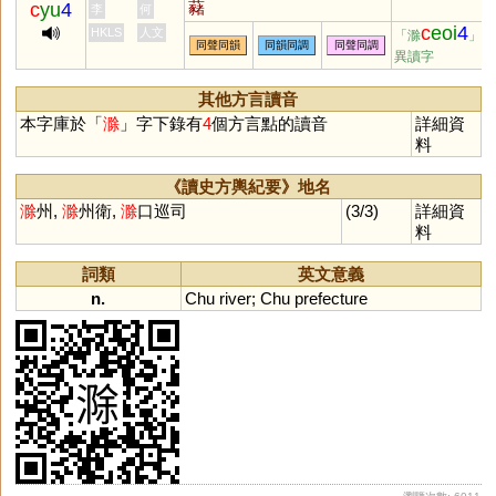
藸
c
yu
4
李
何
c
eoi
4
HKLS
人文
「滁
」的
同聲同韻
同韻同調
同聲同調
異讀字
其他方言讀音
本字庫於「
滁
」字下錄有
4
個方言點的讀音
詳細資
料
《讀史方輿紀要》地名
滁
州,
滁
州衛,
滁
口巡司
(3/3)
詳細資
料
詞類
英文意義
n.
Chu
river
;
Chu
prefecture