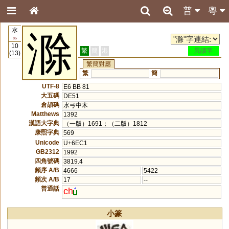
普
粵
水
滁
85
10
繁
簡
港
異讀字
(13)
繁簡對應
繁
簡
UTF-8
E6 BB 81
大五碼
DE51
倉頡碼
水弓中木
Matthews
1392
漢語大字典
（一版）1691；（二版）1812
康熙字典
569
Unicode
U+6EC1
GB2312
1992
四角號碼
3819.4
頻序 A/B
4666
5422
頻次 A/B
17
--
普通話
ch
小篆