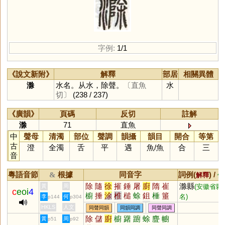
字例:
1/1
《說文新附》
解釋
部居
相關異體
滁
水名。从水，除聲。
〔直魚
水
切〕
(238 / 237)
《廣韻》
頁碼
反切
註解
滁
71
直魚
中
聲母
清濁
部位
聲調
韻攝
韻目
開合
等第
古
澄
全濁
舌
平
遇
魚
/
魚
合
三
音
粵語音節
根據
同音字
詞例(
) /
&
解釋
備
除
隨
徐
摧
錘
屠
廚
隋
崔
滁縣
黃
周
(安徽省縣
c
eoi
4
櫥
捶
涂
椎
槌
蜍
鉏
棰
箠
名)
李
何
p144
p304
篨
膗
蒢
慛
凗
湷
沝
魋
磪
HKLS
人文
同聲同韻
同韻同調
同聲同調
菙
腄
鎚
搥
除
儲
廚
櫥
躇
躕
蜍
麆
幮
黃
周
p51
p92