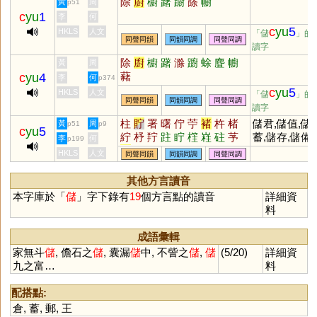
除
廚
櫥
躇
躕
篨
幮
黃
周
p51
c
yu
1
李
何
c
yu
5
HKLS
人文
「儲
」的
同聲同韻
同韻同調
同聲同調
讀字
除
廚
櫥
躇
滁
躕
蜍
麆
幮
黃
周
藸
c
yu
4
李
何
p374
c
yu
5
HKLS
人文
「儲
」的
同聲同韻
同韻同調
同聲同調
讀字
柱
貯
署
曙
佇
苧
褚
杵
楮
儲君,儲值,儲
黃
周
p51
p9
c
yu
5
紵
杼
羜
跓
眝
樦
嵀
砫
芧
蓄,儲存,儲備
李
何
p199
宁
HKLS
人文
同聲同韻
同韻同調
同聲同調
其他方言讀音
本字庫於「
儲
」字下錄有
19
個方言點的讀音
詳細資
料
成語彙輯
家無斗
儲
, 儋石之
儲
, 囊漏
儲
中, 不訾之
儲
,
儲
(5/20)
詳細資
九之富…
料
配搭點:
倉
,
蓄
,
郵
,
王