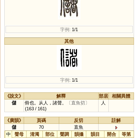
字例:
1/1
其他
字例:
1/1
《說文》
解釋
部居
相關異體
儲
偫也。从人，諸聲。
〔直魚切〕
人
(163 / 161)
《廣韻》
頁碼
反切
註解
儲
70
直魚
中
聲母
清濁
部位
聲調
韻攝
韻目
開合
等第