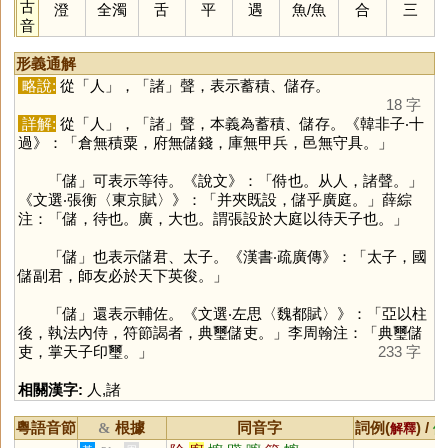
古
澄
全濁
舌
平
遇
魚
/
魚
合
三
音
形義通解
略說:
從「
人
」，「
諸
」聲，表示蓄積、儲存。
18 字
詳解:
從「
人
」，「
諸
」聲，本義為蓄積、儲存。《韓非子‧十
過》：「倉無積粟，府無儲錢，庫無甲兵，邑無守具。」
「
儲
」可表示等待。《說文》：「偫也。从人，諸聲。」
《文選‧張衡〈東京賦〉》：「并夾既設，儲乎廣庭。」薛綜
注：「儲，待也。廣，大也。謂張設於大庭以待天子也。」
「
儲
」也表示儲君、太子。《漢書‧疏廣傳》：「太子，國
儲副君，師友必於天下英俊。」
「
儲
」還表示輔佐。《文選‧左思〈魏都賦〉》：「亞以柱
後，執法內侍，符節謁者，典璽儲吏。」李周翰注：「典璽儲
吏，掌天子印璽。」
233 字
相關漢字:
人
,
諸
粵語音節
根據
同音字
詞例(
) /
&
解釋
備