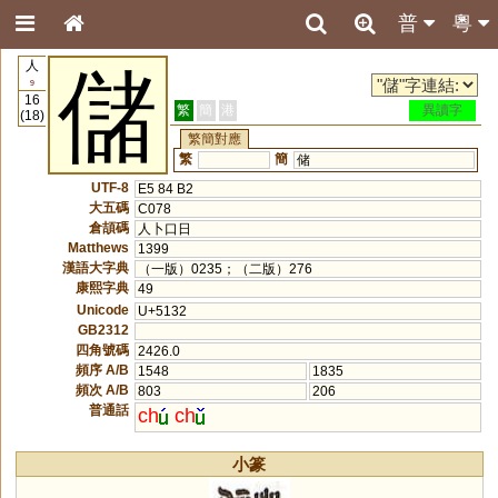
普
粵
人
儲
9
16
繁
簡
港
異讀字
(18)
繁簡對應
繁
簡
储
UTF-8
E5 84 B2
大五碼
C078
倉頡碼
人卜口日
Matthews
1399
漢語大字典
（一版）0235；（二版）276
康熙字典
49
Unicode
U+5132
GB2312
四角號碼
2426.0
頻序 A/B
1548
1835
頻次 A/B
803
206
普通話
ch
ch
小篆