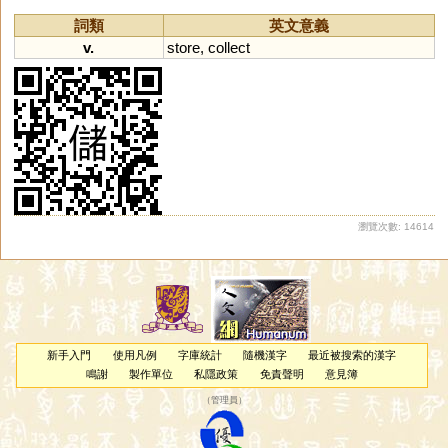
詞類
英文意義
v.
store
,
collect
瀏覽次數: 14614
新手入門
使用凡例
字庫統計
隨機漢字
最近被搜索的漢字
鳴謝
製作單位
私隱政策
免責聲明
意見簿
（
管理員
）