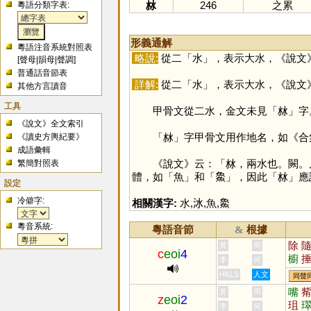
沝
246
之累
粵語分類字表:
形義通解
粵語注音系統對照表
略說:
從二「
水
」，表示大水，《說文
[
聲母
|
韻母
|
聲調
]
普通話音節表
詳解:
從二「
水
」，表示大水，《說文
其他方言讀音
工具
甲骨文從二水，金文未見「
沝
」字
《說文》全文索引
「
沝
」字甲骨文用作地名，如《合集
《讀史方輿紀要》
成語彙輯
《說文》云：「沝，兩水也。闕。凡
繁簡對照表
體，如「
魚
」和「
𩺰
」，因此「
沝
」應
設定
冷僻字:
相關漢字:
水
,
𣲙
,
魚
,
𩺰
粵音系統:
粵語音節
根據
&
除
黃
周
c
eoi
4
櫥
李
何
箠
HKLS
人文
同聲
菙
嘴
黃
周
z
eoi
2
珇
李
何