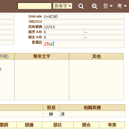
普
粵
Unicode
U+6C9D
GB2312
四角號碼
1223.0
頻序 A/B
0
--
頻次 A/B
0
--
普通話
zh
u
件樹)
簡帛文字
其他
水
部居
相關異體
沝
𣲙
聲調
韻攝
韻目
開合
等第