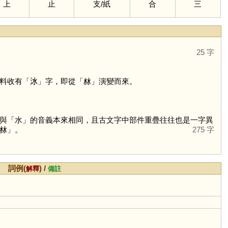
上
止
支
/
紙
合
三
25 字
料收有「
𣲙
」字，即從「
沝
」演變而來。
與「
水
」的音義本來相同，且古文字中部件重疊往往也是一字異
沝」。
275 字
詞例(
) /
解釋
備註