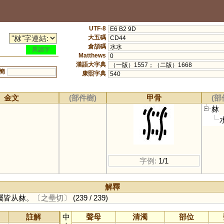
UTF-8
E6 B2 9D
大五碼
CD44
倉頡碼
水水
異讀字
Matthews
0
漢語大字典
（一版）1557；（二版）1668
簡
康熙字典
540
金文
(部件樹)
甲骨
(部
沝
字例:
1/1
解釋
屬皆从沝。
〔之壘切〕
(239 / 239)
註解
中
聲母
清濁
部位