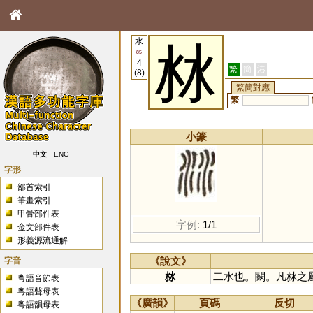
水
沝
85
4
繁
簡
港
(8)
繁簡對應
繁
小篆
中文
ENG
字形
部首索引
筆畫索引
甲骨部件表
字例:
1/1
金文部件表
形義源流通解
字音
《說文》
沝
二水也。闕。凡沝之
粵語音節表
粵語聲母表
《廣韻》
頁碼
反切
粵語韻母表