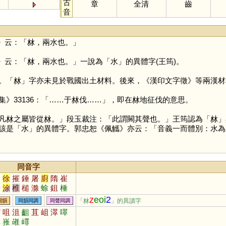
古
章
全清
齒
音
》云：「沝，兩水也。」
》云：「沝，兩水也。」一說為「
水
」的異體字(王筠)。
。「
沝
」字亦未見於戰國出土材料。後來，《漢印文字徵》等兩漢材
》33136：「……于沝伐……」，即在沝地征伐的意思。
沝之屬皆從沝。」段玉裁注：「此謂闕其聲也。」王筠認為「
沝
」
該是「
水
」的異體字。郭忠恕《佩觿》亦云：「音義一而體別：水為
同音字
隨
徐
摧
錘
屠
廚
隋
崔
捶
涂
椎
槌
滁
蜍
鉏
棰
篨
膗
蒢
慛
凗
湷
魋
磪
z
eoi
2
「沝
」的異讀字
同韻
同韻同調
同聲同調
腄
搥
鎚
觜
咀
沮
齟
苴
岨
濢
噿
璻
嶊
嶉
嶵