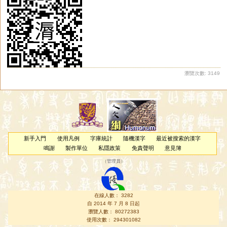
瀏覽次數: 3149
新手入門
使用凡例
字庫統計
隨機漢字
最近被搜索的漢字
鳴謝
製作單位
私隱政策
免責聲明
意見簿
（
管理員
）
在線人數： 3282
自 2014 年 7 月 8 日起
瀏覽人數： 80272383
使用次數： 294301082