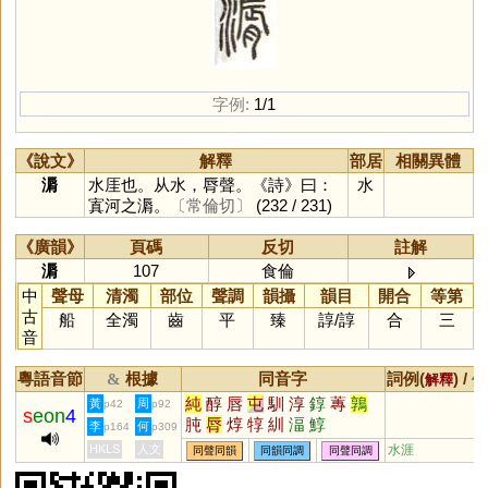
字例:
1/1
《說文》
解釋
部居
相關異體
漘
水厓也。从水，脣聲。《詩》曰：
水
寘河之漘。
〔常倫切〕
(232 / 231)
《廣韻》
頁碼
反切
註解
漘
107
食倫
中
聲母
清濁
部位
聲調
韻攝
韻目
開合
等第
古
船
全濁
齒
平
臻
諄
/
諄
合
三
音
粵語音節
根據
同音字
詞例(
) /
&
解釋
備
純
醇
唇
屯
馴
淳
錞
蓴
鶉
黃
周
p42
p92
s
eon
4
肫
脣
焞
犉
紃
湢
鯙
李
何
p164
p309
HKLS
人文
水涯
同聲同韻
同韻同調
同聲同調