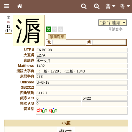
普
粵
水
漘
85
11
繁
簡
港
單讀音字
(14)
繁簡對應
繁
簡
UTF-8
E6 BC 98
大五碼
E27A
倉頡碼
水一女月
Matthews
1492
漢語大字典
（一版）1720；（二版）1843
康熙字典
573
Unicode
U+6F18
GB2312
四角號碼
3112.7
頻序 A/B
0
5422
頻次 A/B
0
--
普通話
ch
n
q
n
小篆