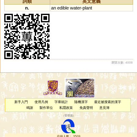
詞類
英文意義
n.
an
edible
water
-
plant
瀏覽次數: 4008
新手入門
使用凡例
字庫統計
隨機漢字
最近被搜索的漢字
鳴謝
製作單位
私隱政策
免責聲明
意見簿
（
管理員
）
在線人數： 3509