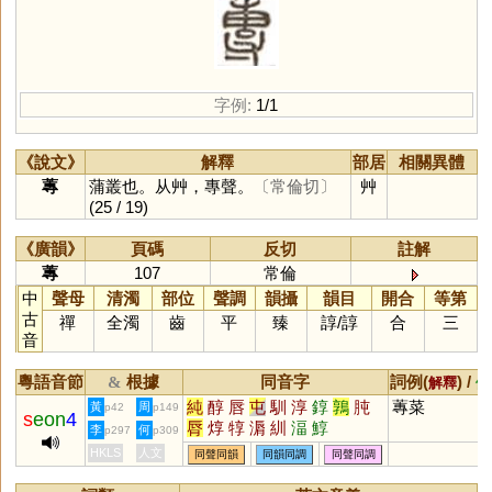
字例:
1/1
《說文》
解釋
部居
相關異體
蓴
蒲叢也。从艸，專聲。
〔常倫切〕
艸
(25 / 19)
《廣韻》
頁碼
反切
註解
蓴
107
常倫
中
聲母
清濁
部位
聲調
韻攝
韻目
開合
等第
古
禪
全濁
齒
平
臻
諄
/
諄
合
三
音
粵語音節
根據
同音字
詞例(
) /
&
解釋
備
純
醇
唇
屯
馴
淳
錞
鶉
肫
蓴菜
黃
周
p42
p149
s
eon
4
脣
焞
犉
漘
紃
湢
鯙
李
何
p297
p309
HKLS
人文
同聲同韻
同韻同調
同聲同調