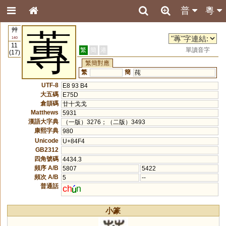
普
粵
艸
蓴
140
11
繁
簡
港
單讀音字
(17)
繁簡對應
繁
簡
莼
UTF-8
E8 93 B4
大五碼
E75D
倉頡碼
廿十戈戈
Matthews
5931
漢語大字典
（一版）3276；（二版）3493
康熙字典
980
Unicode
U+84F4
GB2312
四角號碼
4434.3
頻序 A/B
5807
5422
頻次 A/B
5
--
普通話
ch
n
小篆