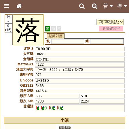
普
粵
艸
落
140
9
繁
簡
港
異讀破音字
(15)
繁簡對應
繁
簡
UTF-8
E8 90 BD
大五碼
B8A8
倉頡碼
廿水竹口
Matthews
4122
漢語大字典
（一版）3255；（二版）3470
康熙字典
971
Unicode
U+843D
GB2312
3468
四角號碼
4416.4
頻序 A/B
536
518
頻次 A/B
4730
2124
普通話
l
l
o
l
u
l
u
小篆