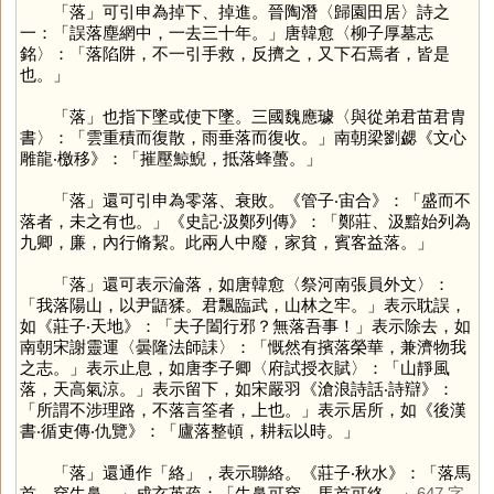
「
落
」可引申為掉下、掉進。晉陶潛〈歸園田居〉詩之
一：「誤落塵網中，一去三十年。」唐韓愈〈柳子厚墓志
銘〉：「落陷阱，不一引手救，反擠之，又下石焉者，皆是
也。」
「
落
」也指下墜或使下墜。三國魏應璩〈與從弟君苗君胄
書〉：「雲重積而復散，雨垂落而復收。」南朝梁劉勰《文心
雕龍‧檄移》：「摧壓鯨鯢，抵落蜂蠆。」
「
落
」還可引申為零落、衰敗。《管子‧宙合》：「盛而不
落者，未之有也。」《史記‧汲鄭列傳》：「鄭莊、汲黯始列為
九卿，廉，內行脩絜。此兩人中廢，家貧，賓客益落。」
「
落
」還可表示淪落，如唐韓愈〈祭河南張員外文〉：
「我落陽山，以尹鼯猱。君飄臨武，山林之牢。」表示耽誤，
如《莊子‧天地》：「夫子闔行邪？無落吾事！」表示除去，如
南朝宋謝靈運〈曇隆法師誄〉：「慨然有擯落榮華，兼濟物我
之志。」表示止息，如唐李子卿〈府試授衣賦〉：「山靜風
落，天高氣涼。」表示留下，如宋嚴羽《滄浪詩話‧詩辯》：
「所謂不涉理路，不落言筌者，上也。」表示居所，如《後漢
書‧循吏傳‧仇覽》：「廬落整頓，耕耘以時。」
「
落
」還通作「
絡
」，表示聯絡。《莊子‧秋水》：「落馬
首，穿牛鼻。」成玄英疏：「牛鼻可穿，馬首可絡。」
647 字