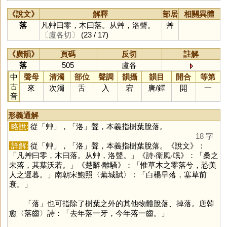
《說文》
解釋
部居
相關異體
落
凡艸曰零，木曰落。从艸，洛聲。
艸
〔盧各切〕
(23 / 17)
《廣韻》
頁碼
反切
註解
落
505
盧各
中
聲母
清濁
部位
聲調
韻攝
韻目
開合
等第
古
來
次濁
舌
入
宕
唐
/
鐸
開
一
音
形義通解
略說:
從「
艸
」，「
洛
」聲，本義指樹葉脫落。
18 字
詳解:
從「
艸
」，「
洛
」聲，本義指樹葉脫落。《說文》：
「凡艸曰零，木曰落。从艸，洛聲。」《詩‧衛風‧氓》：「桑之
未落，其葉沃若。」《楚辭‧離騷》：「惟草木之零落兮，恐美
人之遲暮。」南朝宋鮑照〈蕪城賦〉：「白楊早落，塞草前
衰。」
「
落
」也可指除了樹葉之外的其他物體脫落、掉落。唐韓
愈〈落齒〉詩：「去年落一牙，今年落一齒。」