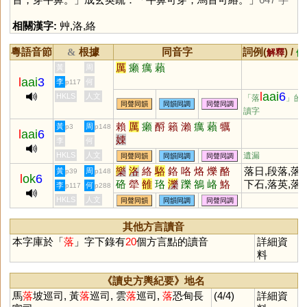
相關漢字:
艸
,
洛
,
絡
粵語音節
根據
同音字
詞例(
) /
&
解釋
備
厲
癩
癘
藾
黃
周
l
aai
3
李
何
p117
l
aai
6
HKLS
人文
「落
」的
同聲同韻
同韻同調
同聲同調
讀字
賴
厲
癩
酹
籟
瀨
癘
藾
犡
黃
周
p3
p148
l
aai
6
娕
李
何
HKLS
人文
遺漏
同聲同韻
同韻同調
同聲同調
樂
洛
絡
駱
鉻
咯
烙
爍
酪
落日,段落,落
黃
周
p39
p148
l
ok
6
硌
犖
雒
珞
濼
躒
鵅
峈
鮥
下石,落英,落
李
何
p117
p288
鱳
馲
紅,落照,落暉,
HKLS
人文
同聲同韻
同韻同調
同聲同調
落墨,落款,落
第,落空,落實,
其他方言讀音
落成,落伍,落
本字庫於「
落
」字下錄有
20
個方言點的讀音
詳細資
後,落難,落拓,
料
落花流水,沉
落雁,村落,沒
《讀史方輿紀要》地名
馬
落
坡巡司, 黃
落
巡司, 雲
落
巡司,
落
恐甸長
(4/4)
詳細資