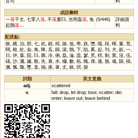
官司
料
成語彙輯
一
落
千丈, 七零八
落
, 不
落
窠臼, 光明磊
落
, 兔
(5/446)
詳細資
起鶻
落
…
料
配搭點:
敗
,
繽
,
泊
,
部
,
七
,
此
,
錯
,
殂
,
踳
,
低
,
蒂
,
跌
,
墮
,
噹
,
段
,
暉
,
窠
,
荒
,
闊
,
根
,
紇
,
旮
,
角
,
降
,
瓜
,
歸
,
滾
,
鶻
,
下
,
陷
,
奚
,
起
,
刊
,
犬
,
嶔
,
一
,
日
,
伊
,
葉
,
院
,
臼
,
廓
,
冷
,
俐
,
磊
,
淪
,
蘦
,
寥
,
旯
,
榠
,
剝
,
寞
,
沒
,
伍
,
礒
,
沙
,
灑
,
摵
,
散
,
失
,
衰
,
水
,
櫹
,
數
,
拓
,
魄
,
蘀
,
逃
,
脫
,
魂
,
隕
,
殞
,
溷
,
瓠
,
陬
,
墜
,
直
,
揃
,
座
,
著
,
丈
,
鉻
,
熐
,
捩
詞類
英文意義
adj.
scattered
v.
fall
;
drop
,
let
drop
;
lose
;
scatter
;
die
;
enter
;
leave
out
;
leave
behind