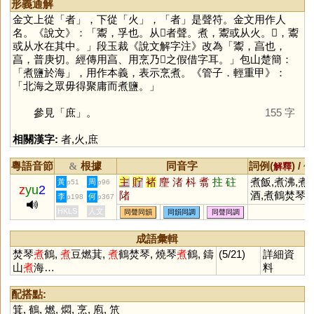
形義通解
金文上從「
者
」，下從「
火
」，「
者
」是聲符。金文用作人
名。《說文》：「䰞，孚也。从𩰲者聲。煮，䰞或从火。𩱰，䰞
或从水在其中。」段玉裁《說文解字注》改為「䰞，亯也，
亯，普庚切。經傳用亯、用烹乃𩰱之假借字耳。」包山楚簡：
「煮鹽於海」，用作本義，表示烹煮。《管子．輕重甲》：
「北海之眾毋得聚庸而煮鹽。」
參見「
庶
」。
155 字
相關漢字:
者
,
火
,
庶
粵語音節
根據
同音字
詞例(
) /
&
解釋
備
主
貯
褚
麈
渚
枓
翥
拄
砫
煮飯,煮沸,煮
黃
周
p51
p96
z
yu
2
陼
酒,煮鶴焚琴
李
何
p198
p367
HKLS
人文
同聲同韻
同韻同調
同聲同調
成語彙輯
焚琴
煮
鶴,
煮
豆燃萁,
煮
鶴焚琴, 燒琴
煮
鶴, 鑄
(5/21)
詳細資
山
煮
海…
料
配搭點:
箕
,
鶴
,
燃
,
燜
,
烹
,
庖
,
笊