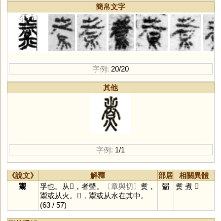
簡帛文字
字例:
20/20
其他
字例:
1/1
《說文》
解釋
部居
相關異體
䰞
孚也。从𩰲，者聲。
〔章與切〕
煑，
䰜
煑
煮
𩱰
䰞或从火。𩱰，䰞或从水在其中。
(63 / 57)