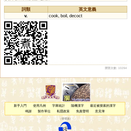
詞類
英文意義
v.
cook
,
boil
,
decoct
瀏覽次數: 10294
新手入門
使用凡例
字庫統計
隨機漢字
最近被搜索的漢字
鳴謝
製作單位
私隱政策
免責聲明
意見簿
（
管理員
）