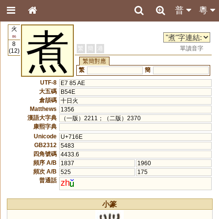
普
粵
火
煮
86
8
繁
簡
港
單讀音字
(12)
繁簡對應
繁
簡
UTF-8
E7 85 AE
大五碼
B54E
倉頡碼
十日火
Matthews
1356
漢語大字典
（一版）2211；（二版）2370
康熙字典
Unicode
U+716E
GB2312
5483
四角號碼
4433.6
頻序 A/B
1837
1960
頻次 A/B
525
175
普通話
zh
小篆