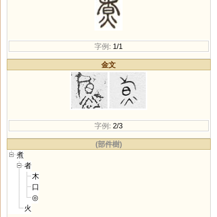
字例:
1/1
金文
字例:
2/3
(部件樹)
煮
者
木
口
◎
火