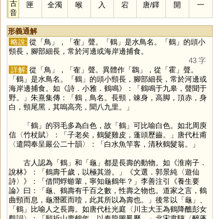
古
匣
全濁
喉
入
宕
唐
/
鐸
開
一
音
形義通解
略說:
從「
鳥
」，「
隺
」聲。「
鶴
」是水鳥名。「
鶴
」的頭小
頸長，腳部細長，常於河邊或海岸邊捕食。
43 字
詳解:
從「
鳥
」，「
隺
」聲。異體作「
鸖
」，從「
霍
」聲。
「
鶴
」是水鳥名。「
鶴
」的頭小頸長，腳部細長，常於河邊或
海岸邊捕食。如《詩．小雅．鶴鳴》：「鶴鳴于九皋，聲聞于
野。」朱熹集傳：「鶴，鳥名。長頸，竦身，高脚，頂赤，身
白，頸尾黑，其嗚高亮，聞八九里。」
「
鶴
」的羽毛多為白色，故「
鶴
」可比喻白色。如北周庾
信〈竹杖賦〉：「子老矣，鶴髮雞皮，蓬頭歷齒。」唐代杜甫
〈遣悶奉呈嚴公二十韻〉：「白水魚竿客，清秋鶴髮翁。」
古人認為「
鶴
」和「
龜
」都是長壽的動物。如《淮南子．
說林》：「鶴壽千歲，以極其游。」《文選．郭景純〈遊仙
詩〉》：「借問蜉蝣輩，寧知龜鶴年？」李善注引《養生要
論》曰：「龜、鶴壽有千百之數，性壽之物也。道家之言，鶴
曲頸而息，龜潛匿而噎，此其所以為壽也。」後常以「
龜
」、
「
鶴
」比喻人之長壽。如唐代杜光庭〈川主大王為鶴降醮彭女
觀詞〉：「願祈山壽鶴年，以奉龍圖鳳歷。」北宋韋驤〈醉蓬