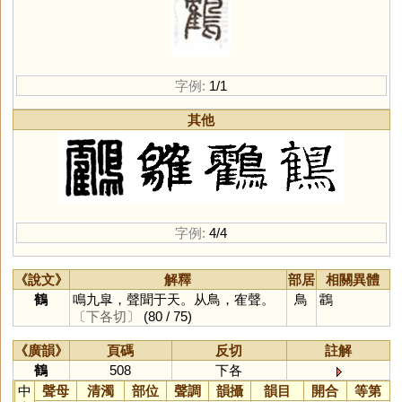
字例:
1/1
其他
字例:
4/4
《說文》
解釋
部居
相關異體
鶴
鳴九皐，聲聞于天。从鳥，隺聲。
鳥
鸖
〔下各切〕
(80 / 75)
《廣韻》
頁碼
反切
註解
鶴
508
下各
中
聲母
清濁
部位
聲調
韻攝
韻目
開合
等第