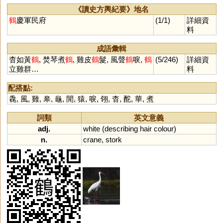
《讀史方輿紀要》地名
鶴
慶軍民府
(1/1)
詳細資
料
成語彙輯
杳如黃
鶴
, 焚琴煮
鶴
, 雞皮
鶴
髮, 風聲
鶴
唳,
鶴
(5/246)
詳細資
立雞群…
料
配搭點:
毳
,
風
,
雞
,
皋
,
龜
,
閒
,
猿
,
唳
,
翎
,
杳
,
酡
,
華
,
煮
詞類
英文意義
adj.
white
(
describing
hair
colour
)
n.
crane
,
stork