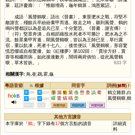
萊．廷評慶壽〉：「惟願增高，龜年鶴算，鴻恩紫詔。」
成語「風聲鶴唳」語出《晉書》。東晉淝水之戰，苻堅不
敵謝玄，殘餘兵卒紛紛棄甲而逃。敗走之時，聽到風聲、鶴的
鳴叫聲都誤以為是追兵已至，十分驚恐。《晉書．謝玄傳》：
「（苻）堅眾奔潰，自相蹈藉投水死者不可勝計，肥水為之不
流。餘眾棄甲宵遁，聞風聲鶴唳，皆以為王師已至，草行露
宿，重以飢凍，死者十七八。」後世便以「風聲鶴唳」形容驚
慌恐懼或自相驚擾。如《紅樓夢》第102回：「賈珍方好，賈
蓉等相繼而病，如此接連數月，鬧得兩府俱怕，從此風聲鶴
唳，草木皆妖。」
633 字
相關漢字:
鳥
,
隺
,
鸖
,
霍
,
龜
粵語音節
根據
同音字
詞例(
) /
&
解釋
備
學
涸
貉
翯
佫
嶨
澩
謞
觷
鶴立雞群,白鶴
黃
周
p39
p210
h
ok
6
矐
鷽
熇
嗃
燢
風聲鶴唳,鶴壽
李
何
p263
p287
童顏鶴髮,煮
HKLS
人文
同聲同韻
同韻同調
同聲同調
焚琴,猿鶴蟲
(陣亡將士)
其他方言讀音
本字庫於「
鶴
」字下錄有
17
個方言點的讀音
詳細資
料