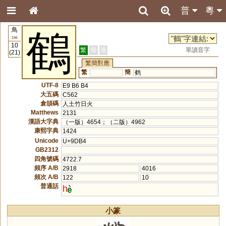
普
粵
鳥
鶴
196
10
繁
簡
港
單讀音字
(21)
繁簡對應
繁
簡
鹤
UTF-8
E9 B6 B4
大五碼
C562
倉頡碼
人土竹日火
Matthews
2131
漢語大字典
（一版）4654；（二版）4962
康熙字典
1424
Unicode
U+9DB4
GB2312
四角號碼
4722.7
頻序 A/B
2918
4016
頻次 A/B
122
10
普通話
h
小篆