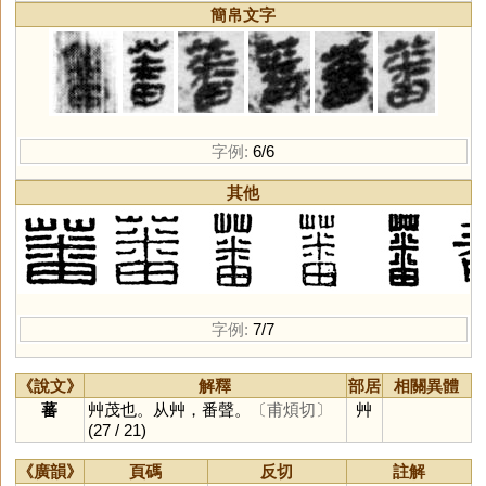
簡帛文字
字例:
6/6
其他
字例:
7/7
《說文》
解釋
部居
相關異體
蕃
艸茂也。从艸，番聲。
〔甫煩切〕
艸
(27 / 21)
《廣韻》
頁碼
反切
註解