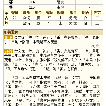
蕃
114
附袁
蕃
116
甫煩
聲母
清濁
部位
聲調
韻攝
韻目
開合
等第
中
古
並
全濁
唇
平
山
元
/
元
合
三
音
非
全清
唇
平
山
元
/
元
合
三
形義通解
略說:
金文從「
艸
」從「
番
」，「
番
」亦是聲符，「
番
」象用
手在田地上播種，本義是草木茂盛。
40 字
詳解:
金文從「
艸
」從「
番
」，「
番
」亦是聲符，「
番
」象用
手在田地上播種之形，本義是草木茂盛。《說文》：「蕃，艸
茂也。从艸，番聲。」張舜徽《說文解字約注》：「本書〈林
部〉『𣞤』下云：『豐也。』並引《商書》曰：『庶艸繁𣞤。』
『𣞤』字今通作『蕪』，『繁』為『蕃』之假借。」
「
蕃
」的本義指草木茂盛，《易．坤．文言》：「天地變
化，草木蕃。」引申可指滋生、繁殖，《玉篇．艸部》：
「蕃，滋也。」《左傳．僖公二十三年》：「男女同姓，其生
不蕃。」意謂同姓的婚姻，子孫不能昌盛。《周禮．地官．大
司徒》：「以阜人民，以蕃鳥獸，以毓草木。」「
蕃
」又可表
示多，《易．晉》：「康侯用錫馬蕃庶。」陸德明《釋文》：
「蕃，多也。」意謂康侯受賜車馬盛多。金文、帛書表示繁殖