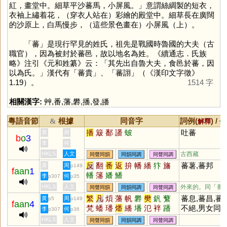
紅，畫堂中。細草平沙蕃馬，小屏風。」意謂絲綢製的短衣，
衣袖上繡着花，（穿衣人站在）彩繪的殿堂中。細草長在廣闊
的沙原上，白馬慢步，（這些景色畫在）小屏風（上）。
「
蕃
」是現行罕見的姓氏，祖先是戰國時魯國的大夫（古
職官），因為被封於蕃邑，故以地名為姓。《續通志．氏族
略》注引《元和姓纂》云：「其先出自魯大夫，食邑於蕃，因
以為氏。」漢代有「蕃貴」、「蕃詡」（《漢印文字徵》
1.19）。
1514 字
相關漢字:
艸
,
番
,
藩
,
礬
,
播
,
發
,
皤
粵語音節
根據
同音字
詞例(
) /
&
解釋
備
播
簸
鄱
譒
蚾
吐蕃
黃
周
b
o
3
李
何
HKLS
人文
古西藏
同聲同韻
同韻同調
同聲同調
反
翻
番
返
拚
幡
繙
犿
旛
蕃薯,蕃邦
黃
周
p149
f
aan
1
轓
籓
嬏
鱕
李
何
p307
p35
HKLS
人文
外來的。同「
番
同聲同韻
同韻同調
同聲同調
繁
凡
煩
藩
帆
礬
樊
釩
蘩
蕃息,蕃昌,蕃
黃
周
p5
p149
f
aan
4
梵
蟠
璠
燔
繙
墦
氾
袢
蹯
不絕,男女同
李
何
p307
p36
颿
籵
柉
杋
勫
瀪
汎
鷭
蠜
姓，其生不蕃
HKLS
人文
同聲同韻
同韻同調
同聲同調