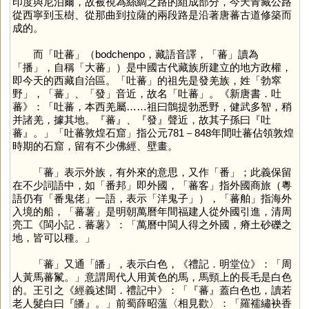
印度與尼泊爾，故被視為絲綢之路的組成部分，今天青藏公路
從西寧到玉樹、從那曲到拉薩的兩段路是沿著唐蕃古道修築而
成的。
而「吐蕃」（bodchenpo，藏語音譯，「
蕃
」讀為
「
播
」，自稱「大蕃」）是中國古代藏族所建立的地方政權，
即今天的西藏自治區。「吐蕃」的祖先是發羌族，姓「勃窣
野」，「
蕃
」、「
發
」音近，故名「吐蕃」。《新唐書．吐
蕃》：「吐蕃，本西羌屬……祖曰鶻提勃悉野，健武多智，稍
并諸羌，據其地。『蕃』、『發』聲近，故其子孫曰『吐
蕃』。」「吐蕃敦煌石窟」指公元781－848年間吐蕃佔領敦煌
時期的石窟，留有不少佛經、壁畫。
「
蕃
」表示外族，有外來的意思，又作「
番
」；此義保留
在不少詞語中，如「番邦」即外國，「蕃客」指外國商旅（粵
語仍有「番鬼佬」一語，表示「洋鬼子」），「蕃舶」指海外
入境的船，「蕃薯」是明朝萬曆年間福建人從外國引進，清周
亮工《閩小記．蕃薯》：「萬曆中閩人得之外國，瘠土砂礫之
地，皆可以種。」
「
蕃
」又通「
皤
」，表示白色，《禮記．明堂位》：「周
人黃馬蕃鬣。」意謂周代人用黃色的馬，馬頸上的長毛是白色
的。王引之《經義述聞．禮記中》：「『蕃』蓋白色也，讀若
老人髮白曰『皤』。」前蜀薛昭薀〈相見歡〉：「羅襦繡袂香