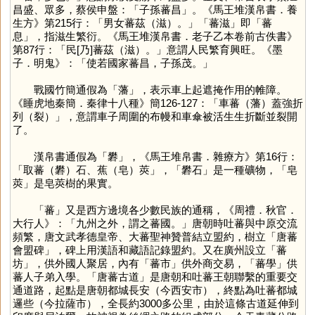
昌盛、眾多，蔡侯申盤：「子孫蕃昌」。《馬王堆漢帛書．養
生方》第215行：「男女蕃茲（滋）。」「蕃滋」即「蕃
息」，指滋生繁衍。《馬王堆漢帛書．老子乙本卷前古佚書》
第87行：「民[乃]蕃茲（滋）。」意謂人民繁育興旺。《墨
子．明鬼》：「使若國家蕃昌，子孫茂。」
戰國竹簡通假為「
藩
」，表示車上起遮掩作用的帷障。
《睡虎地秦簡．秦律十八種》簡126-127：「車蕃（藩）蓋強折
列（裂）」，意謂車子周圍的布幔和車傘被活生生折斷並裂開
了。
漢帛書通假為「
礬
」，《馬王堆帛書．雜療方》第16行：
「取蕃（礬）石、蕉（皂）莢」，「礬石」是一種礦物，「皂
莢」是皂莢樹的果實。
「
蕃
」又是西方邊境各少數民族的通稱，《周禮．秋官．
大行人》：「九州之外，謂之蕃國。」唐朝時吐蕃與中原交流
頻繁，唐文武孝德皇帝、大蕃聖神贊普結立盟約，樹立「唐蕃
會盟碑」，碑上用漢語和藏語記錄盟約。又在廣州設立「蕃
坊」，供外國人聚居，內有「蕃市」供外商交易，「蕃學」供
蕃人子弟入學。「唐蕃古道」是唐朝和吐蕃王朝聯繫的重要交
通道路，起點是唐朝都城長安（今西安市），終點為吐蕃都城
邏些（今拉薩市），全長約3000多公里，由於這條古道延伸到