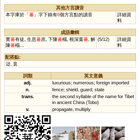
鐇
瀿
羳
薠
笲
軓
膰
(《左傳·僖公二
三年》)
其他方言讀音
本字庫於「
蕃
」字下錄有
6
個方言點的讀音
詳細資
料
成語彙輯
實
蕃
有徒, 生息
蕃
庶, 下陳
蕃
榻, 根深葉
蕃
, 解
(5/12)
詳細資
陳
蕃
榻…
料
配搭點:
逤
,
袬
詞類
英文意義
adj.
luxurious
;
numerous
;
foreign
imported
n.
fence
;
shield
,
guard
;
state
trans.
the
second
syllable
of
the
name
for
Tibet
in
ancient
China
(
Tobo
)
v.
propagate
,
multiply