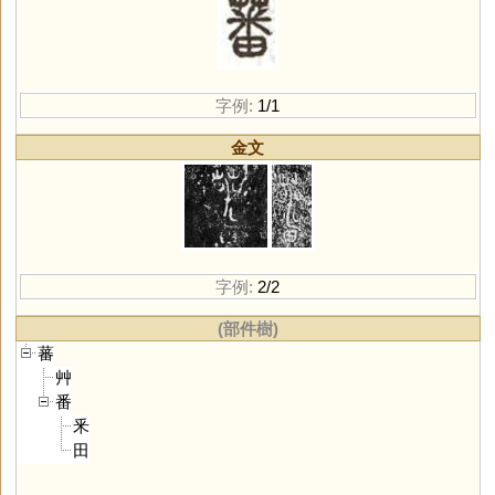
字例:
1/1
金文
字例:
2/2
(部件樹)
蕃
艸
番
釆
田