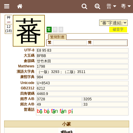
普
粵
艸
蕃
140
12
繁
簡
港
破音字
(18)
繁簡對應
繁
簡
UTF-8
E8 95 83
大五碼
BFBB
倉頡碼
廿竹木田
Matthews
1798
漢語大字典
（一版）3293；（二版）3511
康熙字典
984
Unicode
U+8543
GB2312
6212
四角號碼
4460.9
頻序 A/B
3728
3205
頻次 A/B
49
33
普通話
b
b
f
n
f
n
p
小篆