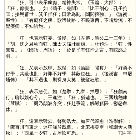
「
狂
」引申表示瘋癲、精神失常。《玉篇．犬部》：
「狂，癲癡也。」如《荀子．堯問》：「比干剖心，孔子拘
匡；接輿辟世，箕子佯狂；田常為亂，闔閭擅強。」《論衡．
率性》：「有癡狂之疾，歌啼於路，不曉東西，不睹燥濕，不
覺疾病，不知飢飽。」
「
狂
」也表示狂妄、傲慢。如《左傳．昭公二十三年》：
「胡、沈之君幼而狂，陳太夫齧壯而頑。」杜預注：「狂，性
無常。」《國語．周語》：「於是乎有狂悖之言，有眩惑之
明。」
「
狂
」又表示放肆、放縱。如《論語．陽貨》：「好勇不
好學，其蔽也亂；好剛不好學，其蔽也狂。」《後漢書．申屠
蟠傳》：「其不遇也，則裸身大笑，被髮狂歌。」
「
狂
」表示急促。如《楚辭．九章．抽思》：「狂顧南
行，聊以娛心兮。」王逸注：「狂，猶遽也。」三國魏嵇康
〈琴賦〉：「爾乃顛波奔突，狂赴爭流，觸巖觝隈，鬱怒彪
休。」
「
狂
」還表示猛烈、聲勢浩大。如唐代韓愈〈進學解〉：
「障百川而東之，迴狂瀾於既倒。」北宋梅堯臣〈和謝舍人新
秋〉：「西風一夕狂，古屋吹可恐。」
734 字