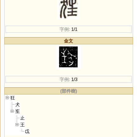
字例:
1/1
金文
字例:
1/3
(部件樹)
狂
犬
㞷
止
王
戉