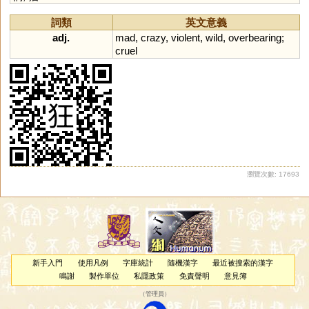
詞類
英文意義
adj.
mad
,
crazy
,
violent
,
wild
,
overbearing
;
cruel
瀏覽次數: 17693
新手入門
使用凡例
字庫統計
隨機漢字
最近被搜索的漢字
鳴謝
製作單位
私隱政策
免責聲明
意見簿
（
管理員
）