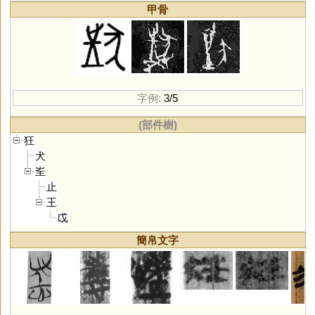
甲骨
字例:
3/5
(部件樹)
狂
犬
㞷
止
王
戉
簡帛文字