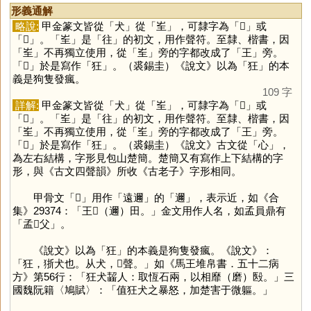
形義通解
略說:
甲金篆文皆從「
犬
」從「
㞷
」，可隸字為「
𤝵
」或
「
𤝶
」。「
㞷
」是「
往
」的初文，用作聲符。至隸、楷書，因
「
㞷
」不再獨立使用，從「
㞷
」旁的字都改成了「
王
」旁。
「
𤝵
」於是寫作「
狂
」。（裘錫圭）《說文》以為「
狂
」的本
義是狗隻發瘋。
109 字
詳解:
甲金篆文皆從「
犬
」從「
㞷
」，可隸字為「
𤝵
」或
「
𤝶
」。「
㞷
」是「
往
」的初文，用作聲符。至隸、楷書，因
「
㞷
」不再獨立使用，從「
㞷
」旁的字都改成了「
王
」旁。
「
𤝵
」於是寫作「
狂
」。（裘錫圭）《說文》古文從「
心
」，
為左右結構，字形見包山楚簡。楚簡又有寫作上下結構的字
形，與《古文四聲韻》所收《古老子》字形相同。
甲骨文「
𤝵
」用作「遠邇」的「
邇
」，表示近，如《合
集》29374：「王𤝵（邇）田。」金文用作人名，如孟員鼎有
「孟𤝵父」。
《說文》以為「
狂
」的本義是狗隻發瘋。《說文》：
「狂，狾犬也。从犬，𡉚聲。」如《馬王堆帛書．五十二病
方》第56行：「狂犬齧人：取恆石兩，以相靡（磨）殹。」三
國魏阮籍〈鳩賦〉：「值狂犬之暴怒，加楚害于微軀。」