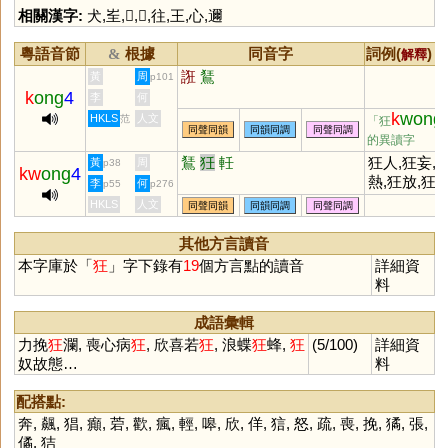
相關漢字:
犬
,
㞷
,
𤝵
,
𤝶
,
往
,
王
,
心
,
邇
粵語音節
根據
同音字
詞例(
) /
&
解釋
誑
鵟
黃
周
p101
k
ong
4
李
何
k
wong
HKLS
人文
范
「狂
同聲同韻
同韻同調
同聲同調
的異讀字
鵟
狅
軠
狂人,狂妄,
黃
周
p38
kw
ong
4
熱,狂放,狂奔
李
何
p55
p276
狂狷,狂歡,
HKLS
人文
同聲同韻
同韻同調
同聲同調
狂,癲狂
其他方言讀音
本字庫於「
狂
」字下錄有
19
個方言點的讀音
詳細資
料
成語彙輯
力挽
狂
瀾, 喪心病
狂
, 欣喜若
狂
, 浪蝶
狂
蜂,
狂
(5/100)
詳細資
奴故態…
料
配搭點:
奔
,
飆
,
猖
,
癲
,
菪
,
歡
,
瘋
,
輕
,
嗥
,
欣
,
佯
,
狺
,
怒
,
疏
,
喪
,
挽
,
獝
,
張
,
僪
,
狤