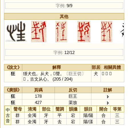
字例:
9/9
其他
字例:
12/12
《說文》
解釋
部居
相關異體
狂
狾犬也。从犬，𡉚聲。
〔巨王切〕
犬
𢚇
𤝵
𤝶
𢚇，古文从心。
(205 / 204)
《廣韻》
頁碼
反切
註解
狂
178
巨王
狂
427
渠放
聲母
清濁
部位
聲調
韻攝
韻目
開合
等第
中
古
群
全濁
牙
平
宕
陽
/
陽
合
三
音
群
全濁
牙
去
宕
陽
/
漾
合
三