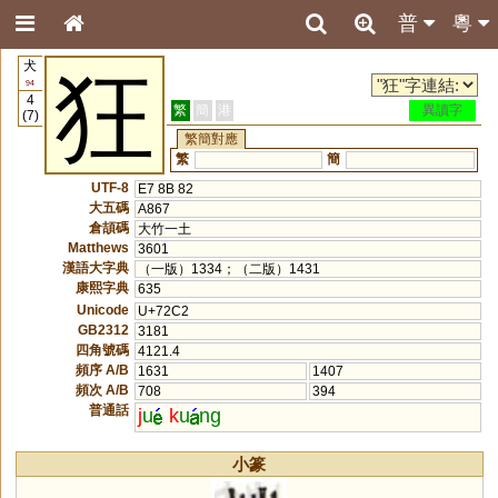
普
粵
犬
狂
94
4
繁
簡
港
異讀字
(7)
繁簡對應
繁
簡
UTF-8
E7 8B 82
大五碼
A867
倉頡碼
大竹一土
Matthews
3601
漢語大字典
（一版）1334；（二版）1431
康熙字典
635
Unicode
U+72C2
GB2312
3181
四角號碼
4121.4
頻序 A/B
1631
1407
頻次 A/B
708
394
普通話
j
u
k
u
ng
小篆