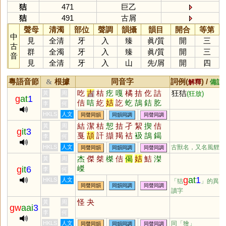
狤
471
巨乙
狤
491
古屑
聲母
清濁
部位
聲調
韻攝
韻目
開合
等第
中
見
全清
牙
入
臻
眞
/
質
開
三
古
群
全濁
牙
入
臻
眞
/
質
開
三
音
見
全清
牙
入
山
先
/
屑
開
四
粵語音節
根據
同音字
詞例(
) /
&
解釋
備註
吃
吉
桔
疙
嘎
橘
拮
仡
詰
狂狤
黃
周
(狂放)
g
at
1
佶
咭
紇
姞
訖
虼
鴶
銡
肐
李
何
HKLS
人文
同聲同韻
同韻同調
同聲同調
結
潔
桔
恝
拮
孑
絜
揳
佶
黃
周
g
it
3
戛
頡
訐
擷
羯
袺
衱
鴶
鍻
李
何
迼
磍
扴
洁
洯
岊
鮚
HKLS
人文
古獸名，又名風貍
同聲同韻
同韻同調
同聲同調
杰
傑
桀
榤
佶
偈
姞
鮚
滐
黃
周
嵥
g
it
6
李
何
g
at
1
HKLS
人文
「狤
」的異
同聲同韻
同韻同調
同聲同調
讀字
怪
夬
黃
周
gw
aai
3
李
何
HKLS
人文
同「
獪
」
同聲同韻
同韻同調
同聲同調