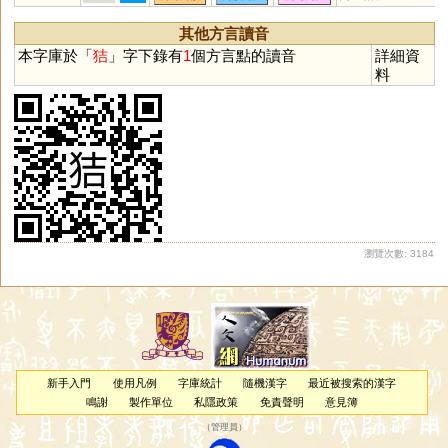
其他方言讀音
本字庫於「
狤
」字下錄有
1
個方言點的讀音
詳細資
料
瀏覽次數: 3184
新手入門
使用凡例
字庫統計
隨機漢字
最近被搜索的漢字
鳴謝
製作單位
私隱政策
免責聲明
意見簿
（
管理員
）