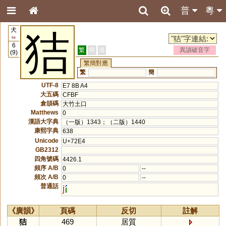
普
粵
犬
狤
94
6
繁
簡
港
異讀破音字
(9)
繁簡對應
繁
簡
UTF-8
E7 8B A4
大五碼
CFBF
倉頡碼
大竹土口
Matthews
0
漢語大字典
（一版）1343；（二版）1440
康熙字典
638
Unicode
U+72E4
GB2312
四角號碼
4426.1
頻序 A/B
0
--
頻次 A/B
0
--
普通話
j
《廣韻》
頁碼
反切
註解
狤
469
居質