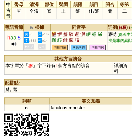
中
聲母
清濁
部位
聲調
韻攝
韻目
開合
等第
古
匣
全濁
喉
上
蟹
佳
/
蟹
開
二
音
粵語音節
根據
同音字
詞例(
) /
&
解釋
備
解
懈
蟹
駭
邂
澥
嶰
檞
駴
獬豸
黃
周
(傳說中能
p3
p102
h
aai
5
繲
絯
觟
薢
胲
辨是非的異獸)
李
何
p333
p14
HKLS
人文
同聲同韻
同韻同調
同聲同調
其他方言讀音
本字庫於「
獬
」字下錄有
1
個方言點的讀音
詳細資
料
配搭點:
豸
,
廌
詞類
英文意義
n.
fabulous
monster