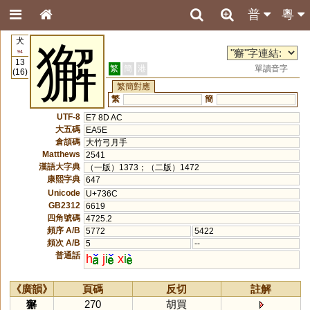
普
粵
犬
獬
94
13
繁
簡
港
單讀音字
(16)
繁簡對應
繁
簡
UTF-8
E7 8D AC
大五碼
EA5E
倉頡碼
大竹弓月手
Matthews
2541
漢語大字典
（一版）1373；（二版）1472
康熙字典
647
Unicode
U+736C
GB2312
6619
四角號碼
4725.2
頻序 A/B
5772
5422
頻次 A/B
5
--
普通話
h
j
i
x
i
《廣韻》
頁碼
反切
註解
獬
270
胡買