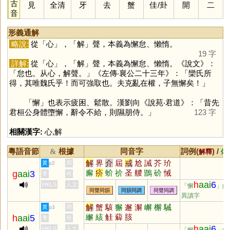
古
見
全清
牙
去
蟹
佳
/
卦
開
二
音
形義通解
略說:
從「
心
」，「
解
」聲，本義為懈怠、懶惰。
19 字
詳解:
從「
心
」，「
解
」聲，本義為懈怠、懶惰。《說文》：
「怠也。从心，解聲。」《左傳‧襄公二十三年》：「欒氏所
得，其唯魏氏乎！而可強取也。夫克亂在權，子無懈矣！」
「
懈
」也表示疲困、鬆散。漢劉向《說苑‧君道》：「昔先
君桓公身體墮懈，辭令不給，則隰朋侍。」
123 字
相關漢字:
心
,
解
粵語音節
根據
同音字
詞例(
) /
&
解釋
備
解
界
介
屆
戒
尬
誡
芥
玠
黃
周
p2
廨
疥
蚧
祄
圣
艐
鶛
砎
悈
g
aai
3
李
何
岕
吤
薢
骱
犗
妎
价
h
aai
6
HKLS
人文
「懈
」的
同聲同韻
同韻同調
同聲同調
異讀字
解
蟹
駭
獬
邂
澥
嶰
檞
駴
黃
周
p3
繲
絯
觟
薢
胲
h
aai
5
李
何
h
aai
6
HKLS
人文