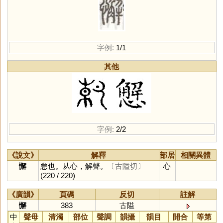
字例:
1/1
其他
字例:
2/2
《說文》
解釋
部居
相關異體
懈
怠也。从心，解聲。
〔古隘切〕
心
(220 / 220)
《廣韻》
頁碼
反切
註解
懈
383
古隘
中
聲母
清濁
部位
聲調
韻攝
韻目
開合
等第