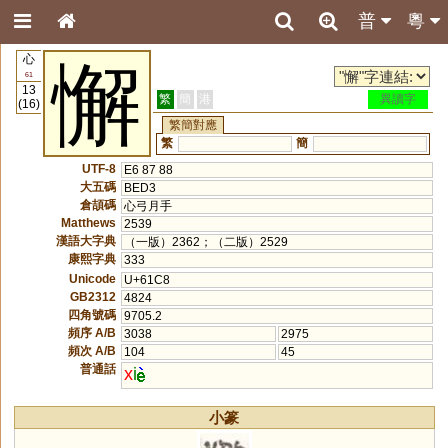
普
粵
心
懈
61
13
繁
簡
港
異讀字
(16)
繁簡對應
繁
簡
UTF-8
E6 87 88
大五碼
BED3
倉頡碼
心弓月手
Matthews
2539
漢語大字典
（一版）2362；（二版）2529
康熙字典
333
Unicode
U+61C8
GB2312
4824
四角號碼
9705.2
頻序 A/B
3038
2975
頻次 A/B
104
45
普通話
x
i
小篆