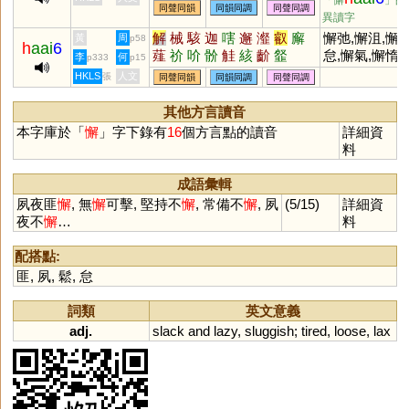
「懈
」的
同聲同韻
同韻同調
同聲同調
異讀字
解
械
駭
迦
嗐
邂
瀣
叡
廨
懈弛,懈沮,懈
黃
周
p58
h
aai
6
薤
祄
吤
骱
觟
絯
齘
韰
怠,懈氣,懈惰,
李
何
p333
p15
鬆懈,堅持不懈
HKLS
人文
張
同聲同韻
同韻同調
同聲同調
其他方言讀音
本字庫於「
懈
」字下錄有
16
個方言點的讀音
詳細資
料
成語彙輯
夙夜匪
懈
, 無
懈
可擊, 堅持不
懈
, 常備不
懈
, 夙
(5/15)
詳細資
夜不
懈
…
料
配搭點:
匪
,
夙
,
鬆
,
怠
詞類
英文意義
adj.
slack
and
lazy
,
sluggish
;
tired
,
loose
,
lax