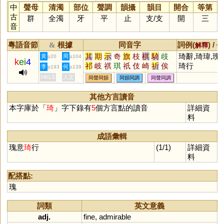
中
聲母
清濁
部位
聲調
韻攝
韻目
開合
等第
古
群
全濁
牙
平
止
支
/
支
開
三
音
粵語音節
根據
同音字
詞例(
) /
&
解釋
備
其
期
示
奇
旗
枝
棋
騎
歧
琦辭,琦瑋,瑰
黃
周
p20
p104
k
ei
4
祁
岐
祺
琪
祇
伎
崎
祈
俟
琦行
李
何
p193
p139
鰭
耆
畿
淇
鯕
頎
綦
亓
蘄
HKLS
人文
同聲同韻
同韻同調
同聲同調
圻
碁
麒
丌
騏
埼
錡
旂
蜞
掑
蚑
跂
萁
碕
鬿
鮨
鬐
騹
其他方言讀音
蟣
衹
濝
岓
隑
魕
玂
忯
藄
本字庫於「
琦
」字下錄有
5
個方言點的讀音
詳細資
軝
鄿
蚚
蚔
鶀
鵸
秖
疧
肵
料
成語彙輯
瑰意
琦
行
(1/1)
詳細資
料
配搭點:
瑰
詞類
英文意義
adj.
fine
,
admirable