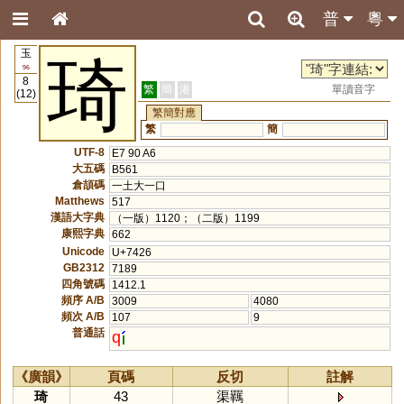
普
粵
玉
琦
96
8
繁
簡
港
單讀音字
(12)
繁簡對應
繁
簡
UTF-8
E7 90 A6
大五碼
B561
倉頡碼
一土大一口
Matthews
517
漢語大字典
（一版）1120；（二版）1199
康熙字典
662
Unicode
U+7426
GB2312
7189
四角號碼
1412.1
頻序 A/B
3009
4080
頻次 A/B
107
9
普通話
q
《廣韻》
頁碼
反切
註解
琦
43
渠羈