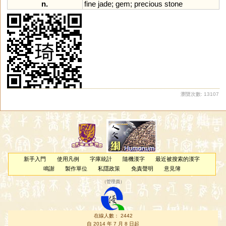
n.
fine
jade
;
gem
;
precious
stone
瀏覽次數: 13107
新手入門
使用凡例
字庫統計
隨機漢字
最近被搜索的漢字
鳴謝
製作單位
私隱政策
免責聲明
意見簿
（
管理員
）
在線人數： 2442
自 2014 年 7 月 8 日起