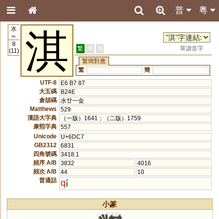
普
粵
水
淇
85
8
繁
簡
港
單讀音字
(11)
繁簡對應
繁
簡
UTF-8
E6 B7 87
大五碼
B24E
倉頡碼
水廿一金
Matthews
529
漢語大字典
（一版）1641；（二版）1759
康熙字典
557
Unicode
U+6DC7
GB2312
6831
四角號碼
3418.1
頻序 A/B
3832
4016
頻次 A/B
44
10
普通話
q
小篆