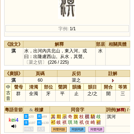
字例:
1/1
《說文》
解釋
部居
相關異體
淇
水，出河內共北山，東入河。或
水
曰：出隆慮西山。从水，其聲。
〔渠之切〕
(226 / 225)
《廣韻》
頁碼
反切
註解
淇
60
渠之
中
聲母
清濁
部位
聲調
韻攝
韻目
開合
等第
古
群
全濁
牙
平
止
之
/
之
開
三
音
粵語音節
根據
同音字
詞例(
) /
&
解釋
備
其
期
示
奇
旗
枝
棋
騎
歧
淇河
黃
周
p20
p89
k
ei
4
祁
岐
祺
琪
琦
祇
伎
崎
祈
李
何
p197
p139
俟
鰭
耆
畿
鯕
頎
綦
亓
蘄
HKLS
人文
同聲同韻
同韻同調
同聲同調
圻
碁
麒
丌
騏
埼
錡
旂
蜞