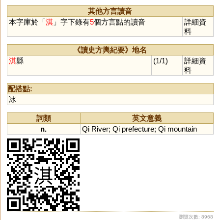
掑
蚑
跂
萁
碕
鬿
鮨
鬐
騹
其他方言讀音
蟣
衹
濝
岓
隑
魕
玂
忯
藄
本字庫於「
淇
」字下錄有
5
個方言點的讀音
詳細資
軝
鄿
蚚
蚔
鶀
鵸
秖
疧
肵
料
《讀史方輿紀要》地名
淇
縣
(1/1)
詳細資
料
配搭點:
冰
詞類
英文意義
n.
Qi
River
;
Qi
prefecture
;
Qi
mountain
瀏覽次數: 8968