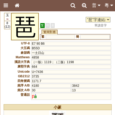
普
粵
玉
琶
96
8
繁
簡
港
單讀音字
(12)
繁簡對應
繁
簡
UTF-8
E7 90 B6
大五碼
B55D
倉頡碼
一土日山
Matthews
4858
漢語大字典
（一版）1119；（二版）1198
康熙字典
664
Unicode
U+7436
GB2312
3735
四角號碼
1171.7
頻序 A/B
4180
3842
頻次 A/B
30
13
普通話
p
小篆