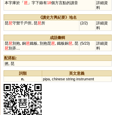
本字庫於「
琶
」字下錄有
18
個方言點的讀音
詳細資
料
《讀史方輿紀要》地名
琵
琶
守禦千戶所, 琵
琶
所
(2/2)
詳細資
料
成語彙輯
琵
琶
別抱, 銅
琶
鐵板, 別抱琵
琶
, 鐵板銅
琶
, 琵
(5/23)
詳細資
琶
別弄…
料
配搭點:
撚
,
琵
詞類
英文意義
n.
pipa
,
chinese
string
instrument