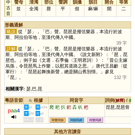
中
聲母
清濁
部位
聲調
韻攝
韻目
開合
等第
古
並
全濁
唇
平
假
麻
/
麻
開
二
音
形義通解
略說:
從「
瑟
」，「
巴
」聲。琵琶是撥弦樂器，本流行於波
斯、阿拉伯等地，至漢代傳入中國。
39 字
詳解:
從「
瑟
」，「
巴
」聲。琵琶是撥弦樂器，本流行於波
斯、阿拉伯等地，至漢代傳入中國。《說文新附》：「琶，琵
琶也。」例子如《文選．石季倫〈王明君詞〉》：「昔公主嫁
烏孫，令琵琶馬上作樂，以慰其道路之思。」唐代王昌齡〈從
軍行〉：「琵琶起舞換新聲，總是關山舊別情。」參見
「
琵
」。
132 字
相關漢字:
瑟
,
巴
,
琵
粵語音節
根據
同音字
詞例(
) /
&
解釋
備
爬
耙
扒
鈀
掱
朳
杷
琵琶,琵琶骨
黃
周
p2
p104
p
aa
4
李
何
p56
p8
HKLS
人文
同聲同韻
同韻同調
同聲同調
其他方言讀音