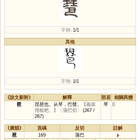
字例:
1/1
其他
字例:
1/1
《說文新附》
解釋
部居
相關異體
琶
琵琶也。从琴，巴聲。
【義當
琴
𤧲
用枇杷。】
〔蒲巴切〕
(267 /
267)
《廣韻》
頁碼
反切
註解
琶
169
蒲巴