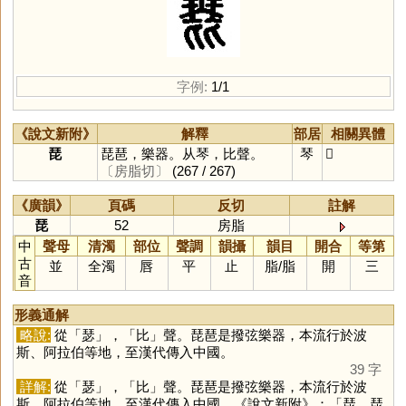
字例:
1/1
《說文新附》
解釋
部居
相關異體
琵
琵琶，樂器。从琴，比聲。
琴
𤧰
〔房脂切〕
(267 / 267)
《廣韻》
頁碼
反切
註解
琵
52
房脂
中
聲母
清濁
部位
聲調
韻攝
韻目
開合
等第
古
並
全濁
唇
平
止
脂
/
脂
開
三
音
形義通解
略說:
從「
瑟
」，「
比
」聲。琵琶是撥弦樂器，本流行於波
斯、阿拉伯等地，至漢代傳入中國。
39 字
詳解:
從「
瑟
」，「
比
」聲。琵琶是撥弦樂器，本流行於波
斯、阿拉伯等地，至漢代傳入中國。《說文新附》：「琵，琵