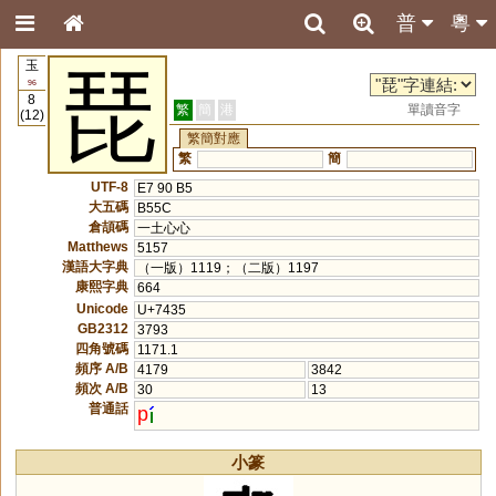
普
粵
玉
琵
96
8
繁
簡
港
單讀音字
(12)
繁簡對應
繁
簡
UTF-8
E7 90 B5
大五碼
B55C
倉頡碼
一土心心
Matthews
5157
漢語大字典
（一版）1119；（二版）1197
康熙字典
664
Unicode
U+7435
GB2312
3793
四角號碼
1171.1
頻序 A/B
4179
3842
頻次 A/B
30
13
普通話
p
小篆