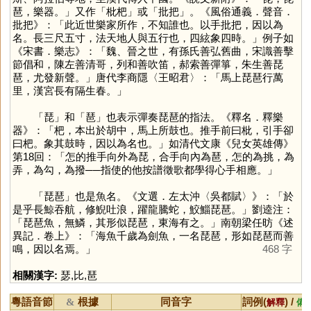
琶，樂器。」又作「枇杷」或「批把」。《風俗通義．聲音．
批把》：「此近世樂家所作，不知誰也。以手批把，因以為
名。長三尺五寸，法天地人與五行也，四絃象四時。」例子如
《宋書．樂志》：「魏、晉之世，有孫氏善弘舊曲，宋識善擊
節倡和，陳左善清哥，列和善吹笛，郝索善彈箏，朱生善琵
琶，尤發新聲。」唐代李商隱〈王昭君〉：「馬上琵琶行萬
里，漢宮長有隔生春。」
「
琵
」和「
琶
」也表示彈奏琵琶的指法。《釋名．釋樂
器》：「杷，本出於胡中，馬上所鼓也。推手前曰枇，引手卻
曰杷。象其鼓時，因以為名也。」如清代文康《兒女英雄傳》
第18回：「怎的推手向外為琵，合手向內為琶，怎的為挑，為
弄，為勾，為撥──指使的他按譜徵歌都學得心手相應。」
「琵琶」也是魚名。《文選．左太沖〈吳都賦〉》：「於
是乎長鯨吞航，修鯢吐浪，躍龍騰蛇，鮫鯔琵琶。」劉逵注：
「琵琶魚，無鱗，其形似琵琶，東海有之。」南朝梁任昉《述
異記．卷上》：「海魚千歲為劍魚，一名琵琶，形如琵琶而善
鳴，因以名焉。」
468 字
相關漢字:
瑟
,
比
,
琶
粵語音節
根據
同音字
詞例(
) /
&
解釋
備