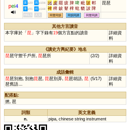
比
皮
罷
疲
脾
啤
毗
陂
郫
琵琶
黃
周
p20
p104
p
ei
4
裨
稗
鈹
鼙
椑
蚍
貔
詖
陴
李
何
p51
p144
駍
魾
蜱
膍
鞞
岯
崥
笓
毘
HKLS
人文
同聲同韻
同韻同調
同聲同調
邳
芘
阰
毞
猈
埤
紕
枇
蚽
蚾
鵧
螷
蠯
其他方言讀音
本字庫於「
琵
」字下錄有
19
個方言點的讀音
詳細資
料
《讀史方輿紀要》地名
琵
琶守禦千戶所,
琵
琶所
(2/2)
詳細資
料
成語彙輯
琵
琶別抱, 別抱
琵
琶,
琵
琶別弄,
琵
琶胡語,
琵
(5/17)
詳細資
琶舊語…
料
配搭點:
撚
,
琶
詞類
英文意義
n.
pipa
,
chinese
string
instrument