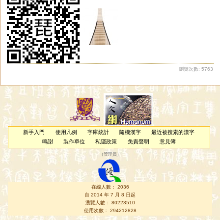
瀏覽次數: 5763
新手入門
使用凡例
字庫統計
隨機漢字
最近被搜索的漢字
鳴謝
製作單位
私隱政策
免責聲明
意見簿
（
管理員
）
在線人數： 2036
自 2014 年 7 月 8 日起
瀏覽人數： 80223510
使用次數： 294212828