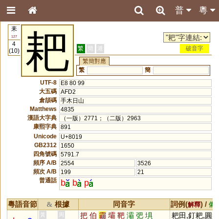
普
粵
耒
耙
127
4
繁
簡
港
破音字
(10)
繁簡對應
繁
簡
UTF-8
E8 80 99
大五碼
AFD2
倉頡碼
手木日山
Matthews
4835
漢語大字典
（一版）2771；（二版）2963
康熙字典
891
Unicode
U+8019
GB2312
1650
四角號碼
5791.7
頻序 A/B
2554
3526
頻次 A/B
199
21
普通話
b
b
p
粵語音節
根據
同音字
詞例(
) /
&
解釋
備
把
伯
霸
壩
靶
灞
弝
埧
耙田,釘耙,圓
黃
周