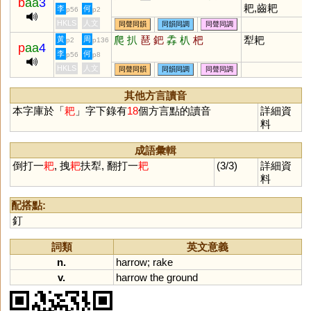
b
aa
3
耙,齒耙
李
何
p56
p2
HKLS
人文
同聲同韻
同韻同調
同聲同調
爬
扒
琶
鈀
掱
朳
杷
犁耙
黃
周
p2
p136
p
aa
4
李
何
p56
p8
HKLS
人文
同聲同韻
同韻同調
同聲同調
其他方言讀音
本字庫於「
耙
」字下錄有
18
個方言點的讀音
詳細資
料
成語彙輯
倒打一
耙
, 拽
耙
扶犁, 翻打一
耙
(3/3)
詳細資
料
配搭點:
釘
詞類
英文意義
n.
harrow
;
rake
v.
harrow
the
ground