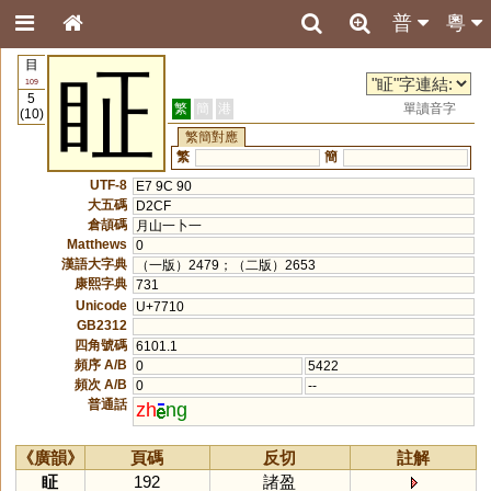
普
粵
目
眐
109
5
繁
簡
港
單讀音字
(10)
繁簡對應
繁
簡
UTF-8
E7 9C 90
大五碼
D2CF
倉頡碼
月山一卜一
Matthews
0
漢語大字典
（一版）2479；（二版）2653
康熙字典
731
Unicode
U+7710
GB2312
四角號碼
6101.1
頻序 A/B
0
5422
頻次 A/B
0
--
普通話
zh
ng
《廣韻》
頁碼
反切
註解
眐
192
諸盈