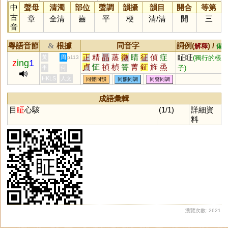
中
聲母
清濁
部位
聲調
韻攝
韻目
開合
等第
古
章
全清
齒
平
梗
清
/
清
開
三
音
粵語音節
根據
同音字
詞例(
) /
&
解釋
備
正
精
晶
蒸
徵
睛
征
偵
症
眐眐
黃
周
(獨行的樣
p113
z
ing
1
貞
怔
禎
楨
箐
菁
鉦
旌
烝
子)
李
何
湞
鯖
赬
鶄
篜
聇
炡
脀
媜
HKLS
人文
同聲同韻
同韻同調
同聲同調
姃
寊
遉
旍
癥
鼱
成語彙輯
目
眐
心駭
(1/1)
詳細資
料
瀏覽次數: 2621