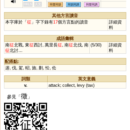
鯖
赬
鶄
眐
篜
聇
炡
脀
媜
征衣
HKLS
人文
同聲同韻
同韻同調
同聲同調
姃
寊
遉
旍
鼱
癥
其他方言讀音
本字庫於「
征
」字下錄有
17
個方言點的讀音
詳細資
料
成語彙輯
南
征
北戰, 東
征
西討, 萬里長
征
, 南
征
北伐, 南
(5/30)
詳細資
征
北討…
料
配搭點:
遄
,
伐
,
駕
,
軺
,
旆
,
剿
,
忪
,
伀
詞類
英文意義
v.
attack
;
collect
,
levy
(
tax
)
徵
參見「
」