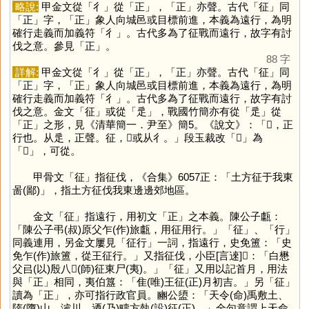
略說:
甲金文從「
彳
」從「
正
」，「
正
」亦聲。古代「
征
」同
「
正
」字，「
正
」象人向城邑或目標前進，本義為遠行，為明
確行走義而加義符「
彳
」。古代多為了征戰而遠行，故字有討
伐之意。參見「
正
」。
88 字
詳解:
甲金文從「
彳
」從「
正
」，「
正
」亦聲。古代「
征
」同
「
正
」字，「
正
」象人向城邑或目標前進，本義為遠行，為明
確行走義而加義符「
彳
」。古代多為了征戰而遠行，故字有討
伐之意。金文「
征
」或從「
辵
」，戰國竹簡亦有從「
辵
」從
「
正
」之形，見《清華簡一．尹至》簡5。《說文》：「𨒌，正
行也。从辵，正聲。征，𢌛或从彳。」段玉裁改「
𢌛
」為
「
𨒌
」，可從。
甲骨文「
征
」指征伐，《合集》6057正：「土方征于我東
啚(鄙)」，指土方征伐我東邊邊郊地區。
金文「
征
」指遠行，用初文「
正
」之本義。陳公子甗：
「陳公子弔(叔)原父乍(作)旅甗，用征用行。」「
征
」、「
行
」
同義連用，另金文屢見「征行」一詞，指遠行，史免簠：「史
免乍(作)旅簠，從王征行。」又指征伐，小臣[言逨]𣪕：「白懋
父㠯(以)殷八𠂤(師)征東尸(夷)。」「
征
」又用以記首月，用法
與「
正
」相同，夷伯簋：「隹(唯)王征(正)月初吉。」另「
征
」
讀為「
正
」，亦可指行政官員。豳公盨：「天令(命)禹敷土、
隓(墮)山、濬川，迺(乃)疇方埶(設)征(正)。」全句意謂上天命