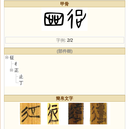
甲骨
字例:
2/2
(部件樹)
征
彳
正
止
丁
簡帛文字