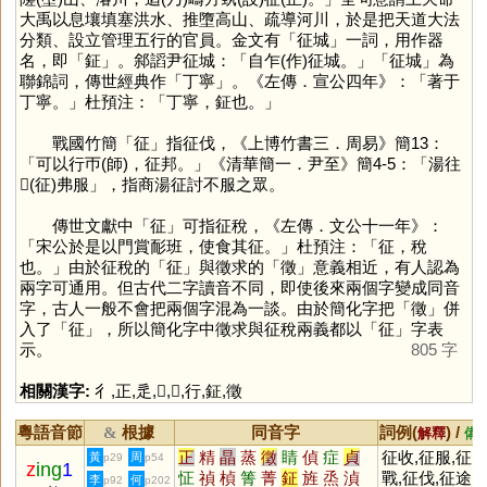
大禹以息壤填塞洪水、推墮高山、疏導河川，於是把天道大法
分類、設立管理五行的官員。金文有「征城」一詞，用作器
名，即「
鉦
」。䣄謟尹征城：「自乍(作)征城。」「征城」為
聯錦詞，傳世經典作「丁寧」。《左傳．宣公四年》：「著于
丁寧。」杜預注：「丁寧，鉦也。」
戰國竹簡「
征
」指征伐，《上博竹書三．周易》簡13：
「可以行帀(師)，征邦。」《清華簡一．尹至》簡4-5：「湯往
𨒌(征)弗服」，指商湯征討不服之眾。
傳世文獻中「
征
」可指征稅，《左傳．文公十一年》：
「宋公於是以門賞耏班，使食其征。」杜預注：「征，稅
也。」由於征稅的「
征
」與徵求的「
徵
」意義相近，有人認為
兩字可通用。但古代二字讀音不同，即使後來兩個字變成同音
字，古人一般不會把兩個字混為一談。由於簡化字把「
徵
」併
入了「
征
」，所以簡化字中徵求與征稅兩義都以「
征
」字表
示。
805 字
相關漢字:
彳
,
正
,
辵
,
𢌛
,
𨒌
,
行
,
鉦
,
徵
粵語音節
根據
同音字
詞例(
) /
&
解釋
備
正
精
晶
蒸
徵
睛
偵
症
貞
征收,征服,征
黃
周
p29
p54
z
ing
1
怔
禎
楨
箐
菁
鉦
旌
烝
湞
戰,征伐,征途,
李
何
p92
p202