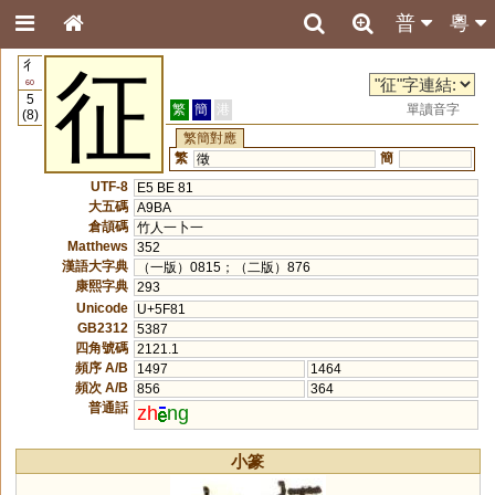
普
粵
彳
征
60
5
繁
簡
港
單讀音字
(8)
繁簡對應
繁
簡
徵
UTF-8
E5 BE 81
大五碼
A9BA
倉頡碼
竹人一卜一
Matthews
352
漢語大字典
（一版）0815；（二版）876
康熙字典
293
Unicode
U+5F81
GB2312
5387
四角號碼
2121.1
頻序 A/B
1497
1464
頻次 A/B
856
364
普通話
zh
ng
小篆