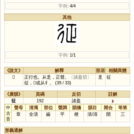
字例:
4/4
其他
字例:
1/1
《說文》
解釋
部居
相關異體
𨒌
正行也。从辵，正聲。
〔諸盈切〕
辵
征
征，𨒌或从彳。
(39 / 33)
《廣韻》
頁碼
反切
註解
征
192
諸盈
中
聲母
清濁
部位
聲調
韻攝
韻目
開合
等第
古
章
全清
齒
平
梗
清
/
清
開
三
音
形義通解