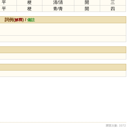
平
梗
清
/
清
開
三
平
梗
青
/
青
開
四
詞例(
) /
解釋
備註
瀏覽次數: 3372