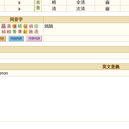
古
精
全清
齒
音
清
次清
齒
同音字
精
晶
蒸
徵
睛
征
偵
症
鵁鶄
怔
禎
楨
箐
菁
鉦
旌
烝
鯖
赬
篜
聇
炡
脀
媜
姃
同韻
同韻同調
同聲同調
遉
旍
癥
眐
鼱
英文意義
eron