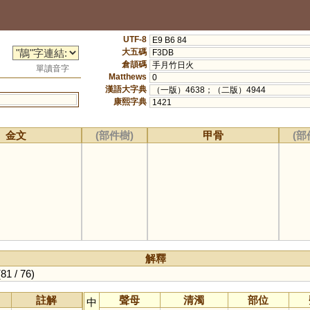
UTF-8
E9 B6 84
大五碼
F3DB
倉頡碼
手月竹日火
單讀音字
Matthews
0
漢語大字典
（一版）4638；（二版）4944
康熙字典
1421
金文
(部件樹)
甲骨
(部
解釋
(81 / 76)
註解
聲母
清濁
部位
中