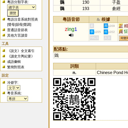
鶄
190
子盈
粵語分類字表:
鶄
193
倉經
粵語音節
根據
&
粵語注音系統對照表
[
聲母
|
韻母
|
聲調
]
正
黃
周
p209
z
ing
1
普通話音節表
貞
李
何
p205
p202
其他方言讀音
湞
HKLS
人文
同聲
寊
工具
配搭點:
《說文》全文索引
鵁
《讀史方輿紀要》
成語彙輯
詞類
繁簡對照表
n.
Chinese
Pond
H
設定
冷僻字:
粵音系統: