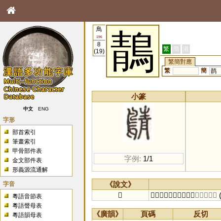
鳥
鶄
196
8
繁
簡
港
(19)
繁簡對應
繁
簡
䴖
小篆
中文
ENG
字形
部首索引
筆畫索引
甲骨部件表
字例:
1/1
金文部件表
形義源流通解
字音
《說文》
𪂴
𪁉𪂴也。从鳥，青聲。
〔子盈切〕
粵語音節表
粵語聲母表
《廣韻》
頁碼
反切
粵語韻母表