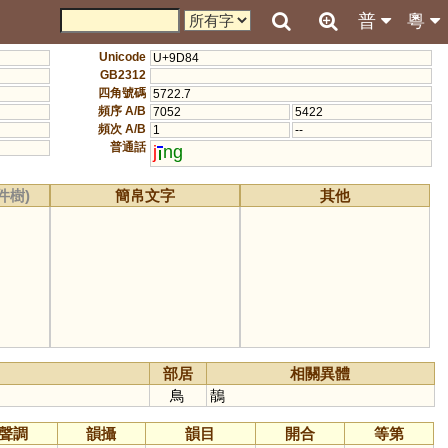
普
粵
Unicode
U+9D84
GB2312
四角號碼
5722.7
頻序 A/B
7052
5422
頻次 A/B
1
--
普通話
j
ng
件樹)
簡帛文字
其他
部居
相關異體
鳥
鶄
聲調
韻攝
韻目
開合
等第