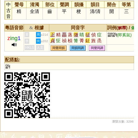
中
聲母
清濁
部位
聲調
韻攝
韻目
開合
等第
古
精
全清
齒
平
梗
清
/
清
開
三
音
粵語音節
根據
同音字
詞例(
) /
&
解釋
備
正
精
晶
蒸
徵
睛
征
偵
症
鼱鼩
黃
周
(即奚鼠)
p214
z
ing
1
貞
怔
禎
楨
箐
菁
鉦
旌
烝
李
何
p202
湞
鯖
赬
鶄
眐
篜
聇
炡
脀
HKLS
人文
同聲同韻
同韻同調
同聲同調
媜
姃
寊
遉
旍
癥
配搭點:
鼩
瀏覽次數: 3296