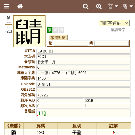
普
粵
鼠
鼱
208
8
繁
簡
港
單讀音字
(21)
繁簡對應
繁
簡
UTF-8
E9 BC B1
大五碼
F6D1
倉頡碼
竹女手一月
Matthews
0
漢語大字典
（一版）4776；（二版）5091
康熙字典
1456
Unicode
U+9F31
GB2312
四角號碼
7572.7
頻序 A/B
0
5019
頻次 A/B
0
1
普通話
j
ng
《廣韻》
頁碼
反切
註解
鼱
190
子盈