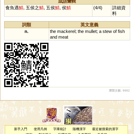
成語彙輯
食魚遇
鯖
, 五侯之
鯖
, 五侯
鯖
, 侯
鯖
(4/4)
詳細資
料
詞類
英文意義
n.
the
mackerel
;
the
mullet
;
a
stew
of
fish
and
meat
瀏覽次數: 9982
新手入門
使用凡例
字庫統計
隨機漢字
最近被搜索的漢字