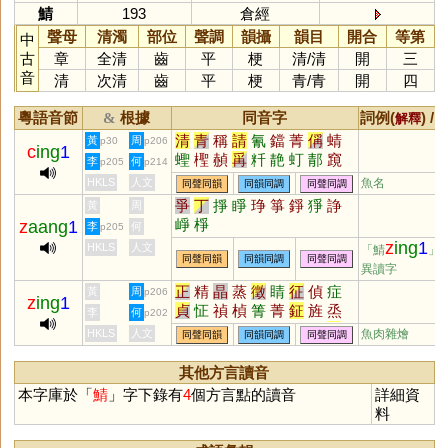
鯖
193
倉經
聲母
清濁
部位
聲調
韻攝
韻目
開合
等第
中
古
章
全清
齒
平
梗
清
/
清
開
三
音
清
次清
齒
平
梗
青
/
青
開
四
粵語音節
根據
同音字
詞例(
) /
&
解釋
清
青
稱
請
氰
鐺
菁
偁
蜻
黃
周
p30
p206
c
ing
1
蟶
檉
赬
爯
粁
靘
虰
郬
竀
李
何
p205
p214
圊
HKLS
人文
魚名
同聲同韻
同韻同調
同聲同調
爭
丁
掙
睜
琤
箏
錚
猙
諍
黃
周
崢
棦
z
aang
1
李
何
p205
z
ing
1
HKLS
人文
「鯖
」
同聲同韻
同韻同調
同聲同調
異讀字
正
精
晶
蒸
徵
睛
征
偵
症
黃
周
p206
z
ing
1
貞
怔
禎
楨
箐
菁
鉦
旌
烝
李
何
p202
湞
赬
鶄
篜
聇
炡
脀
媜
姃
HKLS
人文
魚肉雜燴
同聲同韻
同韻同調
同聲同調
寊
遉
旍
癥
眐
鼱
其他方言讀音
本字庫於「
鯖
」字下錄有
4
個方言點的讀音
詳細資
料