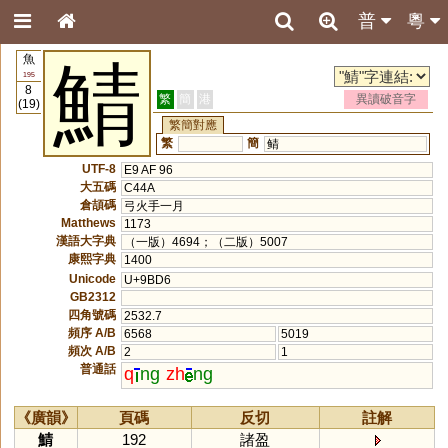
普
粵
魚
鯖
195
8
繁
簡
港
異讀破音字
(19)
繁簡對應
繁
簡
鲭
UTF-8
E9 AF 96
大五碼
C44A
倉頡碼
弓火手一月
Matthews
1173
漢語大字典
（一版）4694；（二版）5007
康熙字典
1400
Unicode
U+9BD6
GB2312
四角號碼
2532.7
頻序 A/B
6568
5019
頻次 A/B
2
1
普通話
q
ng
zh
ng
《廣韻》
頁碼
反切
註解
鯖
192
諸盈