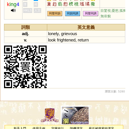
k
ing
4
藑
赹
葝
憌
橩
樈
瓗
璚
擏
李
何
嬛
惸
殑
檠
HKLS
人文
目驚視;憂愁;孤獨
同聲同韻
同韻同調
同聲同調
無依貌
詞類
英文意義
adj.
lonely
,
grievous
v.
look
frightened
,
return
瀏覽次數: 5280
新手入門
使用凡例
字庫統計
隨機漢字
最近被搜索的漢字