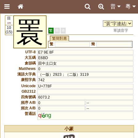
普
粵
目
瞏
109
10
繁
簡
港
單讀音字
(15)
繁簡對應
繁
簡
UTF-8
E7 9E 8F
大五碼
E6BD
倉頡碼
田中土口女
Matthews
0
漢語大字典
（一版）2923；（二版）3119
康熙字典
742
Unicode
U+778F
GB2312
四角號碼
6073.2
頻序 A/B
0
--
頻次 A/B
0
--
普通話
q
i
ng
小篆