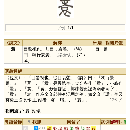
字例:
1/1
《說文》
解釋
部居
相關異體
睘
目驚視也。从目，袁聲。《詩》
目
瞏
曰：獨行瞏瞏。
〔渠營切〕
(71 /
66)
形義通解
《說文》：「目驚視也。從目袁聲。《詩》曰：『獨行瞏
瞏。』」「
瞏
」、「
睘
」是異體字，金文多作「
睘
」，小篆作
「
瞏
」，「
睘
」「
袁
」形音皆近，郭沫若更認為兩者同字，
「
睘
」、「
袁
」作為金文部件有混用之例，如金文「
環
」字又
有從玉從袁作[王袁]者，參「
環
」、「
睘
」。
126 字
相關漢字:
睘
,
袁
,
環
粵語音節
根據
同音字
詞例(
) /
&
解釋
備
請
凝
瓊
鯨
擎
黥
勍
煢
睘
黃
周
p133