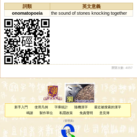
詞類
英文意義
onomatopoeia
the
sound
of
stones
knocking
together
瀏覽次數: 4057
新手入門
使用凡例
字庫統計
隨機漢字
最近被搜索的漢字
鳴謝
製作單位
私隱政策
免責聲明
意見簿
（
管理員
）