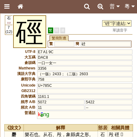
普
粵
石
硜
112
7
繁
簡
港
單讀音字
(12)
繁簡對應
繁
簡
硁
UTF-8
E7 A1 9C
大五碼
DAC8
倉頡碼
一口一女一
Matthews
3356
漢語大字典
（一版）2433；（二版）2603
康熙字典
758
Unicode
U+785C
GB2312
四角號碼
1161.1
頻序 A/B
5072
5422
頻次 A/B
11
--
普通話
k
ng
《說文》
解釋
部居
相關異體
磬
樂石也。从石、殸，象縣虡之形。
石
殸
硜
𥓕