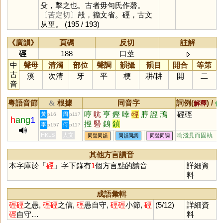
殳，擊之也。古者毋句氏作磬。
〔苦定切〕
殸，籀文省。硜，古文
从巠。
(195 / 193)
《廣韻》
頁碼
反切
註解
硜
188
口莖
中
聲母
清濁
部位
聲調
韻攝
韻目
開合
等第
古
溪
次清
牙
平
梗
耕
/
耕
開
二
音
粵語音節
根據
同音字
詞例(
) /
&
解釋
備
哼
吭
亨
鏗
啈
牼
脝
誙
鳽
硜硜
黃
周
p16
p117
h
ang
1
挳
硻
銵
鍞
李
何
p157
p117
HKLS
人文
喻淺見而固執
同聲同韻
同韻同調
同聲同調
其他方言讀音
本字庫於「
硜
」字下錄有
1
個方言點的讀音
詳細資
料
成語彙輯
硜
硜
之愚,
硜
硜
之信,
硜
愚自守,
硜
硜
小節,
硜
(5/12)
詳細資
硜
自守…
料