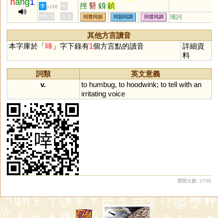
h
ang
1
挳
硻
銵
鍞
李
何
p198
HKLS
人文
嘆詞
同聲同韻
同韻同調
同聲同調
其他方言讀音
本字庫於「
啈
」字下錄有
1
個方言點的讀音
詳細資
料
詞類
英文意義
v.
to
humbug
,
to
hoodwink
;
to
tell
with
an
irritating
voice
瀏覽次數: 2706