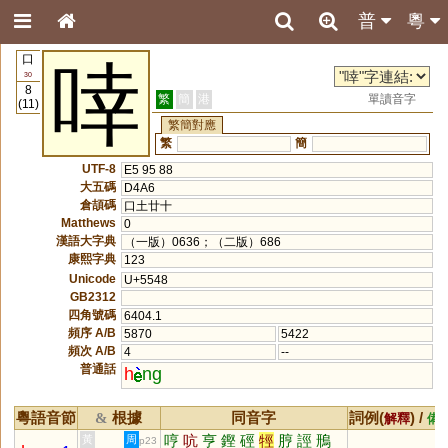
普
粵
口
啈
30
8
繁
簡
港
單讀音字
(11)
繁簡對應
繁
簡
UTF-8
E5 95 88
大五碼
D4A6
倉頡碼
口土廿十
Matthews
0
漢語大字典
（一版）0636；（二版）686
康熙字典
123
Unicode
U+5548
GB2312
四角號碼
6404.1
頻序 A/B
5870
5422
頻次 A/B
4
--
普通話
h
ng
粵語音節
根據
同音字
詞例(
) /
&
解釋
備
哼
吭
亨
鏗
硜
牼
脝
誙
鳽
黃
周
p23