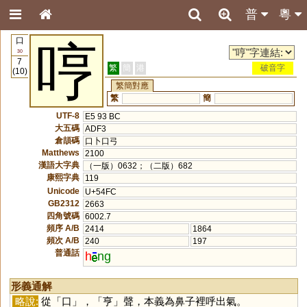
普
粵
口
哼
30
7
繁
簡
港
破音字
(10)
繁簡對應
繁
簡
UTF-8
E5 93 BC
大五碼
ADF3
倉頡碼
口卜口弓
Matthews
2100
漢語大字典
（一版）0632；（二版）682
康熙字典
119
Unicode
U+54FC
GB2312
2663
四角號碼
6002.7
頻序 A/B
2414
1864
頻次 A/B
240
197
普通話
h
ng
形義通解
略說:
從「
口
」，「
亨
」聲，本義為鼻子裡呼出氣。