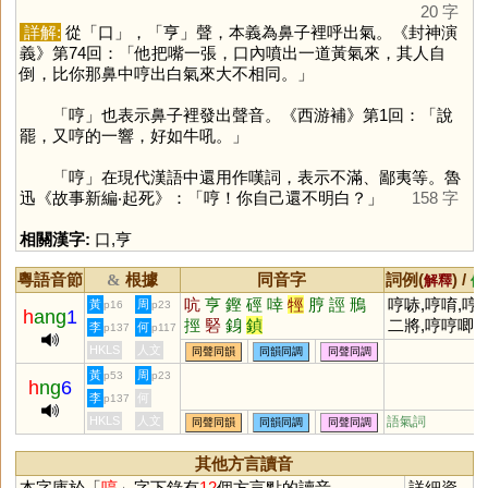
20 字
詳解:
從「
口
」，「
亨
」聲，本義為鼻子裡呼出氣。《封神演
義》第74回：「他把嘴一張，口內噴出一道黃氣來，其人自
倒，比你那鼻中哼出白氣來大不相同。」
「
哼
」也表示鼻子裡發出聲音。《西游補》第1回：「說
罷，又哼的一響，好如牛吼。」
「
哼
」在現代漢語中還用作嘆詞，表示不滿、鄙夷等。魯
迅《故事新編‧起死》：「哼！你自己還不明白？」
158 字
相關漢字:
口
,
亨
粵語音節
根據
同音字
詞例(
) /
&
解釋
備
吭
亨
鏗
硜
啈
牼
脝
誙
鳽
哼哧,哼唷,哼
黃
周
p16
p23
h
ang
1
挳
硻
銵
鍞
二將,哼哼唧
李
何
p137
p117
HKLS
人文
同聲同韻
同韻同調
同聲同調
黃
周
p53
p23
h
ng
6
李
何
p137
HKLS
人文
語氣詞
同聲同韻
同韻同調
同聲同調
其他方言讀音
本字庫於「
哼
」字下錄有
12
個方言點的讀音
詳細資