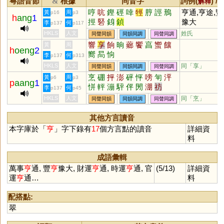
粵語音節
根據
同音字
詞例(
) /
&
解釋
哼
吭
鏗
硜
啈
牼
脝
誙
鳽
亨通,亨途,
黃
周
p16
p3
h
ang
1
挳
硻
銵
鍞
豫大
李
何
p137
p117
HKLS
人文
姓氏
同聲同韻
同韻同調
同聲同調
響
享
餉
晌
薌
饗
亯
蠁
饟
黃
周
h
oeng
2
嚮
晑
恦
李
何
p137
p313
HKLS
人文
同「
享
」
同聲同韻
同韻同調
同聲同調
烹
硼
抨
澎
砰
怦
嗙
匉
泙
黃
周
p6
p3
p
aang
1
恲
軯
漰
駍
伻
閍
淜
祊
李
何
p137
p45
HKLS
人文
同「
烹
」
同聲同韻
同韻同調
同聲同調
其他方言讀音
本字庫於「
亨
」字下錄有
17
個方言點的讀音
詳細資
料
成語彙輯
萬事
亨
通, 豐
亨
豫大, 財運
亨
通, 時運
亨
通, 官
(5/13)
詳細資
運
亨
通…
料
配搭點:
翠