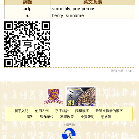
詞類
英文意義
adj.
smoothly
,
prosperous
n.
henry
;
surname
瀏覽次數: 17312
新手入門
使用凡例
字庫統計
隨機漢字
最近被搜索的漢字
鳴謝
製作單位
私隱政策
免責聲明
意見簿
（
管理員
）