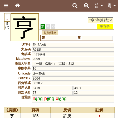
普
粵
亠
亨
8
5
繁
簡
港
破音字
(7)
繁簡對應
繁
簡
UTF-8
E4 BA A8
大五碼
A6EB
倉頡碼
卜口弓弓
Matthews
2099
漢語大字典
（一版）0284；（二版）312
康熙字典
16
Unicode
U+4EA8
GB2312
2664
四角號碼
0020.7
頻序 A/B
3419
3897
頻次 A/B
67
12
普通話
h
ng
p
ng
x
i
ng
《廣韻》
頁碼
反切
註解
亨
185
許庚