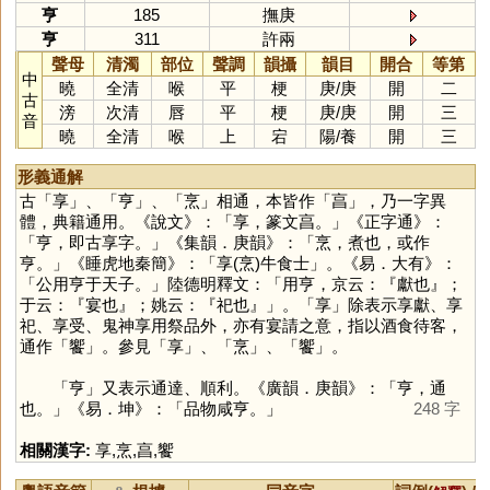
亨
185
撫庚
亨
311
許兩
聲母
清濁
部位
聲調
韻攝
韻目
開合
等第
中
曉
全清
喉
平
梗
庚
/
庚
開
二
古
滂
次清
唇
平
梗
庚
/
庚
開
三
音
曉
全清
喉
上
宕
陽
/
養
開
三
形義通解
古「
享
」、「
亨
」、「
烹
」相通，本皆作「
亯
」，乃一字異
體，典籍通用。《說文》：「享，篆文亯。」《正字通》：
「亨，即古享字。」《集韻．庚韻》：「烹，煮也，或作
亨。」《睡虎地秦簡》：「享(烹)牛食士」。《易．大有》：
「公用亨于天子。」陸德明釋文：「用亨，京云：『獻也』；
于云：『宴也』；姚云：『祀也』」。「
享
」除表示享獻、享
祀、享受、鬼神享用祭品外，亦有宴請之意，指以酒食待客，
通作「
饗
」。參見「
享
」、「
烹
」、「
饗
」。
「
亨
」又表示通達、順利。《廣韻．庚韻》：「亨，通
也。」《易．坤》：「品物咸亨。」
248 字
相關漢字:
享
,
烹
,
亯
,
饗