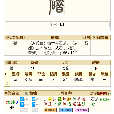
字例:
1/1
《說文新附》
解釋
部居
相關異體
碏
《左氏傳》衛大夫石碏。《唐
石
韻》云：敬也。从石，未詳。
昔聲。
〔七削切〕
(196 / 194)
《廣韻》
頁碼
反切
註解
碏
503
七雀
中
聲母
清濁
部位
聲調
韻攝
韻目
開合
等第
古
清
次清
齒
入
宕
陽
/
藥
開
三
音
粵語音節
根據
同音字
詞例(
) /
&
解釋
備
桌
卓
灼
戳
焯
綽
鵲
芍
噱
石碏
黃
周
(春秋時人
p44
p117
c
oek
3
倬
辵
𠦝
磭
婥
棤
婼
逴
皵
名)
李
何
p197
p324
趠
踔
穛
獡
灂
汋
HKLS
人文
同聲同韻
同韻同調
同聲同調