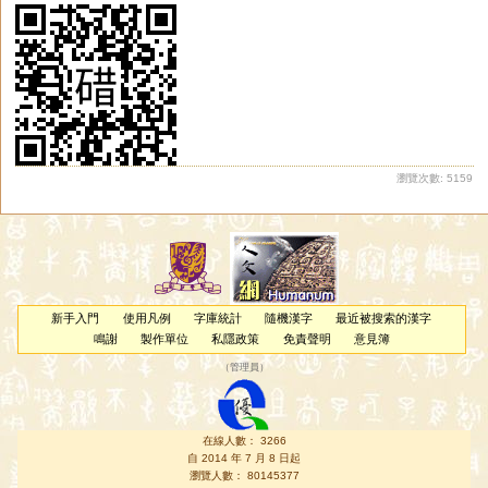
瀏覽次數: 5159
新手入門
使用凡例
字庫統計
隨機漢字
最近被搜索的漢字
鳴謝
製作單位
私隱政策
免責聲明
意見簿
（
管理員
）
在線人數： 3266
自 2014 年 7 月 8 日起
瀏覽人數： 80145377