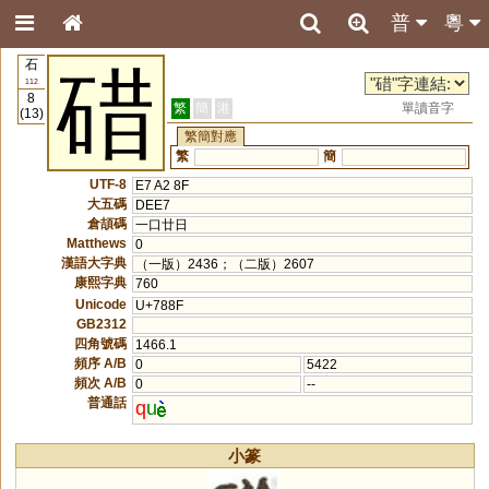
普
粵
石
碏
112
8
繁
簡
港
單讀音字
(13)
繁簡對應
繁
簡
UTF-8
E7 A2 8F
大五碼
DEE7
倉頡碼
一口廿日
Matthews
0
漢語大字典
（一版）2436；（二版）2607
康熙字典
760
Unicode
U+788F
GB2312
四角號碼
1466.1
頻序 A/B
0
5422
頻次 A/B
0
--
普通話
q
u
小篆