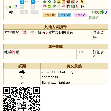
著
桌
繳
卓
勺
雀
爵
灼
酌
黃
周
p44
p96
嚼
戳
鵲
芍
淖
杓
皭
斮
倬
z
oek
3
李
何
妁
斫
斲
爝
圴
彴
斀
櫡
禚
c
oek
3
HKLS
人文
「焯
」
同聲同韻
同韻同調
同聲同調
穱
汋
謶
棹
異讀字
其他方言讀音
本字庫於「
焯
」字下錄有
8
個方言點的讀音
詳細資
料
成語彙輯
較德
焯
勤
(1/1)
詳細資
料
詞類
英文意義
adj.
apparent
,
clear
;
bright
n.
brightness
v.
illuminate
,
light
up