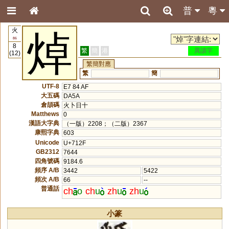
普
粵
火
焯
86
8
繁
簡
港
異讀字
(12)
繁簡對應
繁
簡
UTF-8
E7 84 AF
大五碼
DA5A
倉頡碼
火卜日十
Matthews
0
漢語大字典
（一版）2208；（二版）2367
康熙字典
603
Unicode
U+712F
GB2312
7644
四角號碼
9184.6
頻序 A/B
3442
5422
頻次 A/B
66
--
普通話
ch
o
ch
u
zh
u
zh
u
小篆