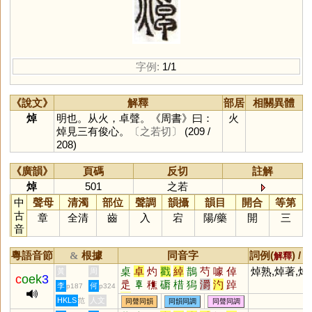
字例:
1/1
《說文》
解釋
部居
相關異體
焯
明也。从火，卓聲。《周書》曰：
火
焯見三有俊心。
〔之若切〕
(209 /
208)
《廣韻》
頁碼
反切
註解
焯
501
之若
中
聲母
清濁
部位
聲調
韻攝
韻目
開合
等第
古
章
全清
齒
入
宕
陽
/
藥
開
三
音
粵語音節
根據
同音字
詞例(
) /
&
解釋
桌
卓
灼
戳
綽
鵲
芍
噱
倬
焯熟,焯著,焯
黃
周
c
oek
3
辵
𠦝
穛
磭
棤
獡
灂
汋
踔
李
何
p187
p324
趠
碏
皵
逴
婼
婥
HKLS
人文
范
同聲同韻
同韻同調
同聲同調