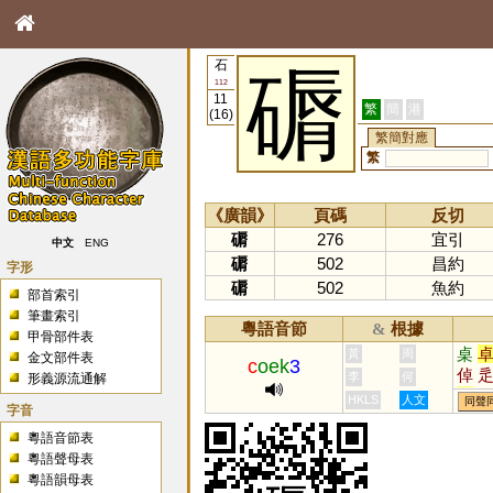
石
磭
112
11
繁
簡
港
(16)
繁簡對應
繁
《廣韻》
頁碼
反切
磭
276
宜引
中文
ENG
磭
502
昌約
字形
磭
502
魚約
部首索引
筆畫索引
粵語音節
根據
&
甲骨部件表
桌
黃
周
金文部件表
c
oek
3
倬
李
何
形義源流通解
趠
HKLS
人文
同聲
字音
粵語音節表
粵語聲母表
粵語韻母表