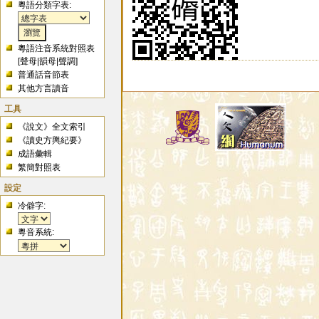
粵語分類字表:
粵語注音系統對照表
[
聲母
|
韻母
|
聲調
]
普通話音節表
其他方言讀音
工具
《說文》全文索引
《讀史方輿紀要》
成語彙輯
繁簡對照表
設定
冷僻字:
粵音系統: