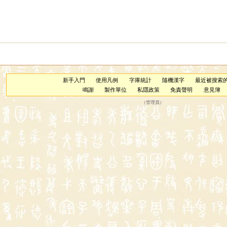
新手入門
使用凡例
字庫統計
隨機漢字
最近被搜索
鳴謝
製作單位
私隱政策
免責聲明
意見簿
（
管理員
）