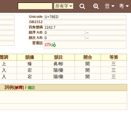
普
粵
Unicode
U+78ED
GB2312
四角號碼
1162.7
頻序 A/B
0
--
頻次 A/B
0
--
普通話
ch
u
聲調
韻攝
韻目
開合
等第
上
臻
眞
/
軫
開
三
入
宕
陽
/
藥
開
三
入
宕
陽
/
藥
開
三
詞例(
) /
解釋
備註