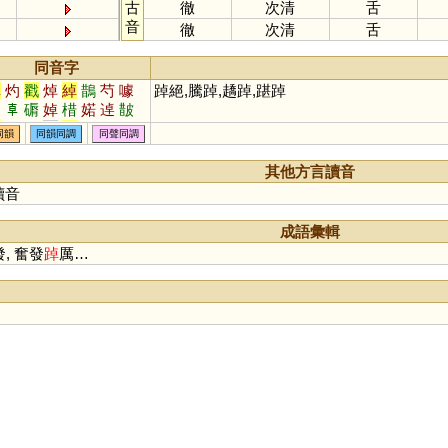
古
徹
次清
舌
音
徹
次清
舌
同音字
卓
灼
戳
焯
綽
鵲
芍
噱
踔絕,騰踔,趫踔,踸踔
辵
𠦝
磭
婥
棤
婼
逴
皵
趠
穛
獡
灂
汋
同韻
同韻同調
同聲同調
其他方言讀音
讀音
成語彙輯
, 奮發
踔
厲…