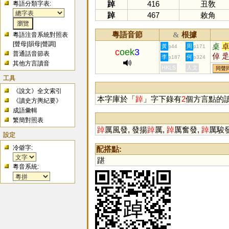
踔
416
丑敎
粵語分類字表:
踔
467
敕角
粵語音節
根據
&
粵語注音系統對照表
[
聲母
|
韻母
|
聲調
]
桌
黃
周
p44
p171
c
oek
3
普通話音節表
倬
李
何
p187
p324
其他方言讀音
碏
HKLS
人文
同聲
工具
《說文》全文索引
本字庫於「
踔
」字下錄有
2
個方言點的
《讀史方輿紀要》
成語彙輯
繁簡對照表
踔
厲風發, 發揚
踔
厲,
踔
厲奮發,
踔
厲駿發
設定
冷僻字:
配搭點:
踸
粵音系統: