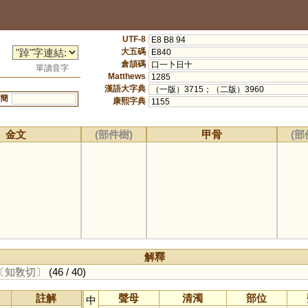
UTF-8
E8 B8 94
大五碼
E840
倉頡碼
口一卜日十
單讀音字
Matthews
1285
漢語大字典
（一版）3715；（二版）3960
簡
康熙字典
1155
金文
(部件樹)
甲骨
(部
解釋
〔知敎切〕
(46 / 40)
註解
聲母
清濁
部位
中