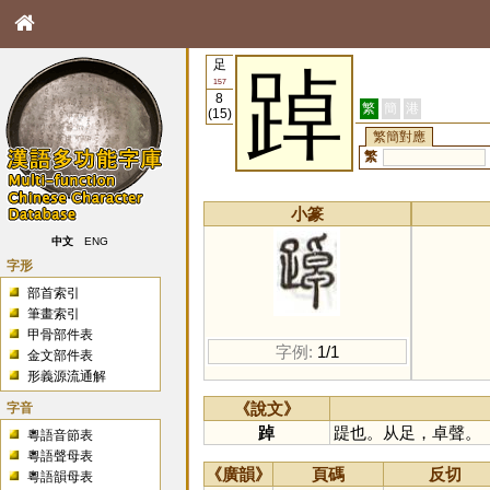
足
踔
157
8
繁
簡
港
(15)
繁簡對應
繁
小篆
中文
ENG
字形
部首索引
筆畫索引
甲骨部件表
字例:
1/1
金文部件表
形義源流通解
字音
《說文》
踔
踶也。从足，卓聲。
粵語音節表
粵語聲母表
《廣韻》
頁碼
反切
粵語韻母表