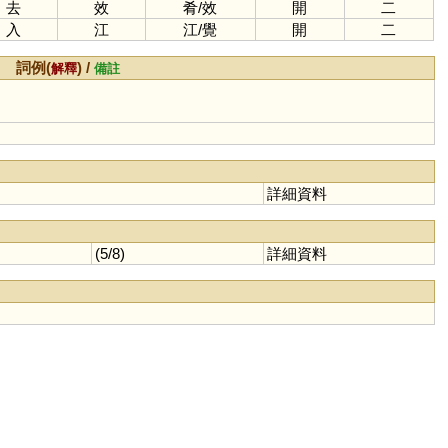
去
效
肴
/
效
開
二
入
江
江
/
覺
開
二
詞例(
) /
解釋
備註
詳細資料
(5/8)
詳細資料