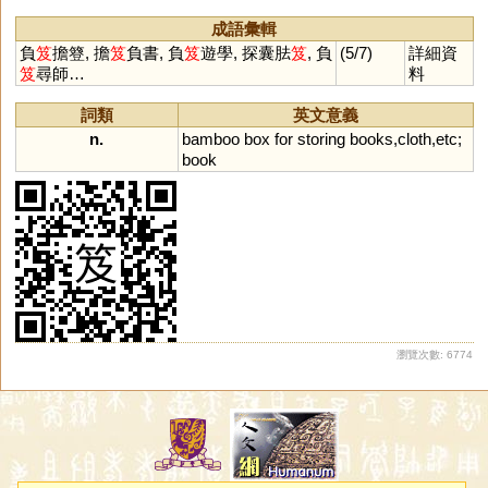
成語彙輯
負
笈
擔簦, 擔
笈
負書, 負
笈
遊學, 探囊胠
笈
, 負
(5/7)
詳細資
笈
尋師…
料
詞類
英文意義
n.
bamboo
box
for
storing
books
,
cloth
,
etc
;
book
瀏覽次數: 6774