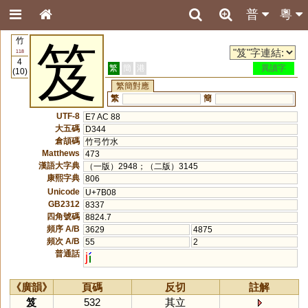
普
粵
竹
笈
118
4
繁
簡
港
異讀字
(10)
繁簡對應
繁
簡
UTF-8
E7 AC 88
大五碼
D344
倉頡碼
竹弓竹水
Matthews
473
漢語大字典
（一版）2948；（二版）3145
康熙字典
806
Unicode
U+7B08
GB2312
8337
四角號碼
8824.7
頻序 A/B
3629
4875
頻次 A/B
55
2
普通話
j
《廣韻》
頁碼
反切
註解
笈
532
其立