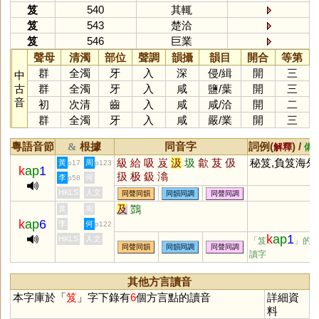
笈
540
其輒
笈
543
楚洽
笈
546
巨業
聲母
清濁
部位
聲調
韻攝
韻目
開合
等第
群
全濁
牙
入
深
侵
/
緝
開
三
中
古
群
全濁
牙
入
咸
鹽
/
葉
開
三
音
初
次清
齒
入
咸
咸
/
洽
開
二
群
全濁
牙
入
咸
嚴
/
業
開
三
粵語音節
根據
同音字
詞例(
) /
&
解釋
備
級
給
吸
岌
汲
圾
歙
芨
伋
秘笈,負笈海外
黃
周
p17
p123
k
ap
1
扱
极
鈒
潝
李
何
p58
HKLS
人文
同聲同韻
同韻同調
同聲同調
及
鷑
黃
周
k
ap
6
李
何
p122
k
ap
1
HKLS
人文
「笈
」的
同聲同韻
同韻同調
同聲同調
讀字
其他方言讀音
本字庫於「
笈
」字下錄有
6
個方言點的讀音
詳細資
料