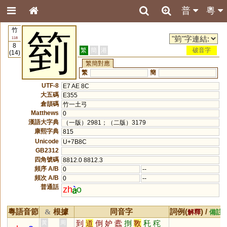
普
粵
竹
箌
118
8
繁
簡
港
破音字
(14)
繁簡對應
繁
簡
UTF-8
E7 AE 8C
大五碼
E355
倉頡碼
竹一土弓
Matthews
0
漢語大字典
（一版）2981；（二版）3179
康熙字典
815
Unicode
U+7B8C
GB2312
四角號碼
8812.0 8812.3
頻序 A/B
0
--
頻次 A/B
0
--
普通話
zh
o
粵語音節
根據
同音字
詞例(
) /
&
解釋
備註
到
道
倒
妒
蠹
捯
斁
秅
秺
黃
周