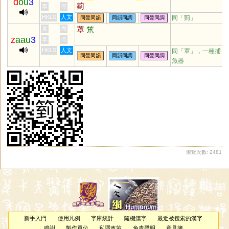
d
ou
3
菿
李
何
HKLS
人文
同「
菿
」
同聲同韻
同韻同調
同聲同調
罩
笊
黃
周
z
aau
3
李
何
HKLS
人文
同「
罩
」，一種捕
同聲同韻
同韻同調
同聲同調
魚器
瀏覽次數: 2481
新手入門
使用凡例
字庫統計
隨機漢字
最近被搜索的漢字
鳴謝
製作單位
私隱政策
免責聲明
意見簿